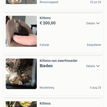
Rinsumageast
22 jul 26
Kittens
€ 200,00
Details
Katwijk
Eergisteren
Kittens van zwerfmoeder
Bieden
Details
Muiderberg
3 aug 26
Kittens