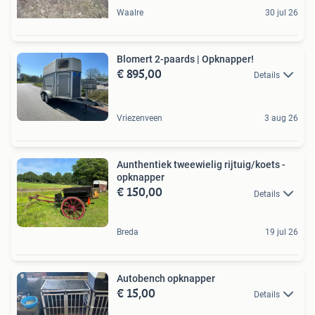
Waalre
30 jul 26
Blomert 2-paards | Opknapper!
€ 895,00
Details
Vriezenveen
3 aug 26
Aunthentiek tweewielig rijtuig/koets -
opknapper
€ 150,00
Details
Breda
19 jul 26
Autobench opknapper
€ 15,00
Details