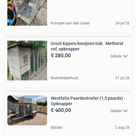
Krimpen aan den IJssel
24 jul 26
Groot kippen/konijnen hok . Methorst
vof, opknapper
€ 280,00
Details
Noordwijkerhout
31 jul 26
Westfalia Paardentrailer (1,5 paards) -
Opknapper
€ 400,00
Details
Eijsden
2 aug 26