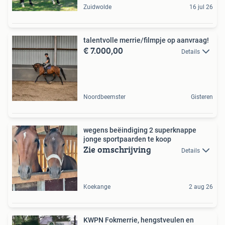
Zuidwolde
16 jul 26
talentvolle merrie/filmpje op aanvraag!
€ 7.000,00
Details
Noordbeemster
Gisteren
wegens beëindiging 2 superknappe
jonge sportpaarden te koop
Zie omschrijving
Details
Koekange
2 aug 26
KWPN Fokmerrie, hengstveulen en