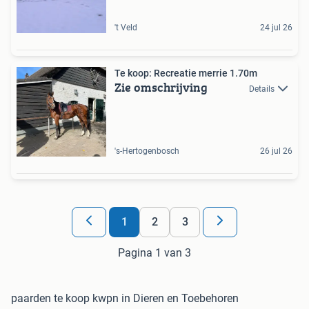
't Veld
24 jul 26
Te koop: Recreatie merrie 1.70m
Zie omschrijving
Details
's-Hertogenbosch
26 jul 26
1
2
3
Pagina 1 van 3
paarden te koop kwpn in Dieren en Toebehoren