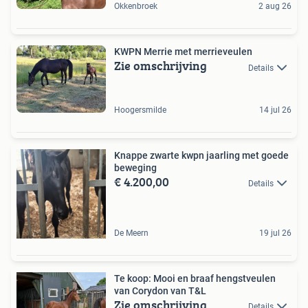
Okkenbroek
2 aug 26
KWPN Merrie met merrieveulen
Zie omschrijving
Details
Hoogersmilde
14 jul 26
Knappe zwarte kwpn jaarling met goede
beweging
€ 4.200,00
Details
De Meern
19 jul 26
Te koop: Mooi en braaf hengstveulen
van Corydon van T&L
Zie omschrijving
Details