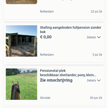
Rotterdam
22 jul 26
Stalling aangeboden fullpension zonder
bak
€ 0,00
Details
Rotterdam
5 jul 26
Pensionstal plek
beschikbaar:shetlander, pony, klein
Zie omschrijving
paard
Details
Silvolde
30 jun 26