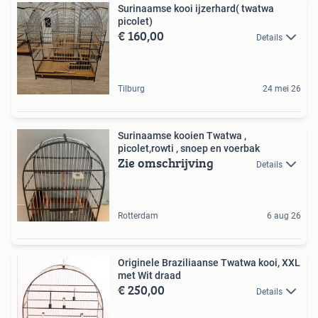
Surinaamse kooi ijzerhard( twatwa
picolet)
€ 160,00
Details
Tilburg
24 mei 26
Surinaamse kooien Twatwa ,
picolet,rowti , snoep en voerbak
Zie omschrijving
Details
Rotterdam
6 aug 26
Originele Braziliaanse Twatwa kooi, XXL
met Wit draad
€ 250,00
Details