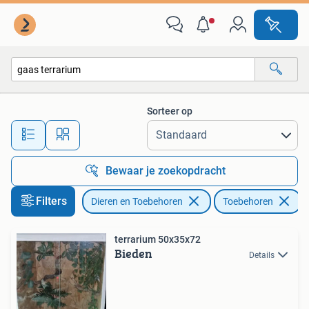
Reptielen en Amfibieën | Toebehoren
Sorteer op
Alle afstanden…
Bewaar je zoekopdracht
Filters
Dieren en Toebehoren
Toebehoren
V
terrarium 50x35x72
Bieden
Details