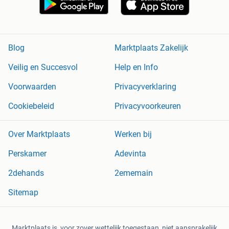
Blog
Marktplaats Zakelijk
Veilig en Succesvol
Help en Info
Voorwaarden
Privacyverklaring
Cookiebeleid
Privacyvoorkeuren
Over Marktplaats
Werken bij
Perskamer
Adevinta
2dehands
2ememain
Sitemap
Marktplaats is, voor zover wettelijk toegestaan, niet aansprakelijk