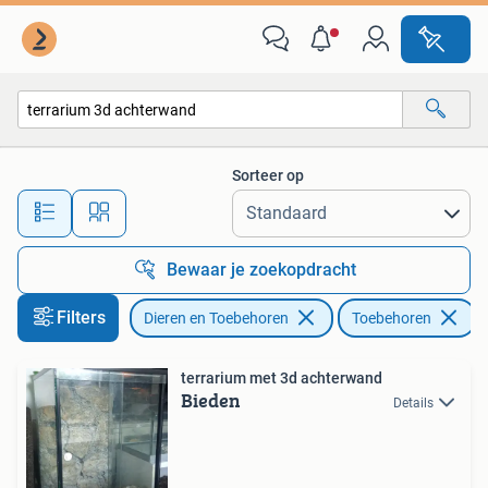
Reptielen en Amfibieën | Toebehoren
Sorteer op
Alle afstanden…
Bewaar je zoekopdracht
Filters
Dieren en Toebehoren
Toebehoren
V
terrarium met 3d achterwand
Bieden
Details