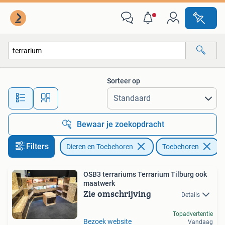
Reptielen en Amfibieën | Toebehoren
Sorteer op
Alle afstanden…
Bewaar je zoekopdracht
Filters
Dieren en Toebehoren
Toebehoren
V
OSB3 terrariums Terrarium Tilburg ook
maatwerk
Zie omschrijving
Details
Topadvertentie
Bezoek website
Vandaag