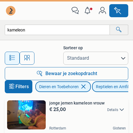
Reptielen en Amfibieën
Sorteer op
Alle afstanden…
Bewaar je zoekopdracht
Filters
Dieren en Toebehoren
Reptielen en Amfibi
jonge jemen kameleon vrouw
€ 25,00
Details
Rotterdam
Gisteren