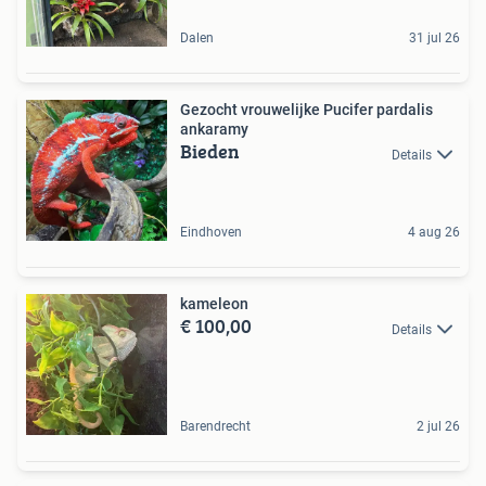
Dalen
31 jul 26
Gezocht vrouwelijke Pucifer pardalis
ankaramy
Bieden
Details
Eindhoven
4 aug 26
kameleon
€ 100,00
Details
Barendrecht
2 jul 26