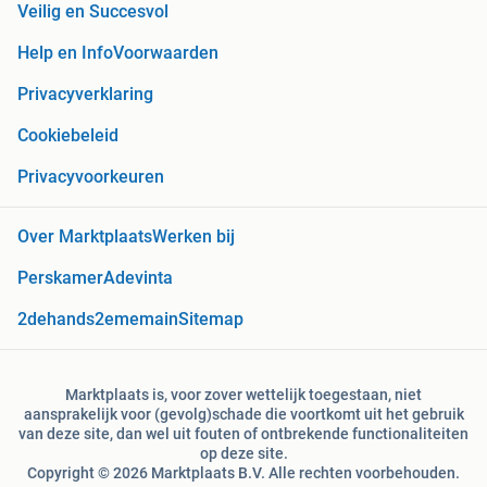
Veilig en Succesvol
Help en Info
Voorwaarden
Privacyverklaring
Cookiebeleid
Privacyvoorkeuren
Over Marktplaats
Werken bij
Perskamer
Adevinta
2dehands
2ememain
Sitemap
Marktplaats is, voor zover wettelijk toegestaan, niet
aansprakelijk voor (gevolg)schade die voortkomt uit het gebruik
van deze site, dan wel uit fouten of ontbrekende functionaliteiten
op deze site.
Copyright © 2026 Marktplaats B.V. Alle rechten voorbehouden.