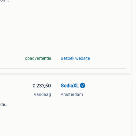
arom
al
Topadvertentie
Bezoek website
€ 237,50
SediaXL
Vandaag
Amsterdam
 de
n met
 de