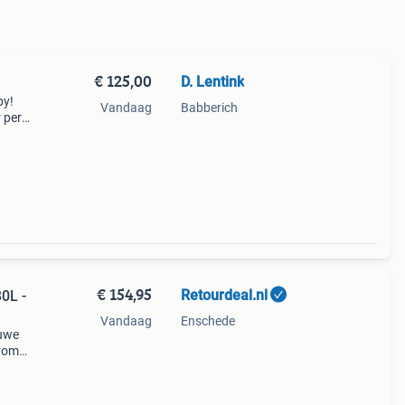
€ 125,00
D. Lentink
by!
Vandaag
Babberich
 per
ief
 zou
€ 154,95
Retourdeal.nl
0L -
Vandaag
Enschede
auwe
arom
al