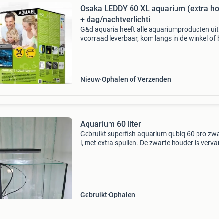
Osaka LEDDY 60 XL aquarium (extra h
+ dag/nachtverlichti
G&d aquaria heeft alle aquariumproducten uit
voorraad leverbaar, kom langs in de winkel of 
online op www.gdaquarium.nl gratis verzendi
op werkdagen voor 17:00 uur besteld, volgen
Nieuw
Ophalen of Verzenden
Aquarium 60 liter
Gebruikt superfish aquarium qubiq 60 pro zwa
l, met extra spullen. De zwarte houder is verv
met een gloednieuwe. Er zit een klein beetje
kalkaanslag op de het glas aan de onderkant
dat
Gebruikt
Ophalen