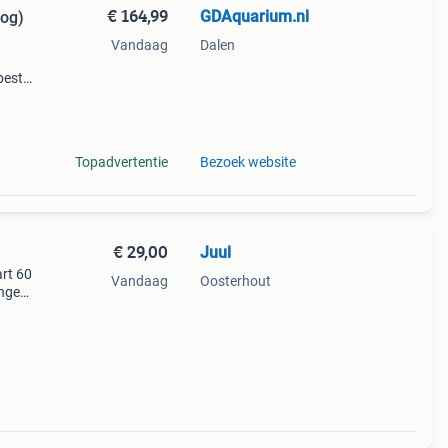
€ 164,99
GDAquarium.nl
oog)
Vandaag
Dalen
bestel
ng &
de
Topadvertentie
Bezoek website
€ 29,00
Juul
rt 60
Vandaag
Oosterhout
angen
 maar