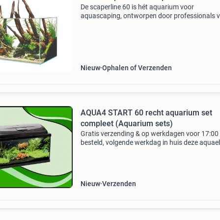
De scaperline 60 is hét aquarium voor
aquascaping, ontworpen door professionals 
professionals. Purisme en natuurlijkheid, desi
functionaliteit staan hier centraal. De scaperli
meet 60 x
Nieuw
Ophalen of Verzenden
AQUA4 START 60 recht aquarium set
compleet (Aquarium sets)
Gratis verzending & op werkdagen voor 17:00
besteld, volgende werkdag in huis deze aquael
aqua4 start aquarium is compleet uitgevoerd
led verlichting. De afmetingen is 60x30x30cm
heeft
Nieuw
Verzenden