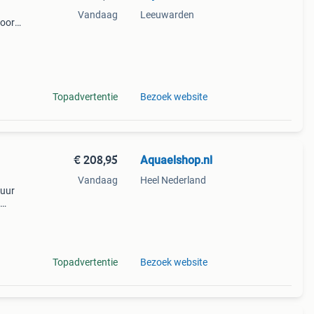
Vandaag
Leeuwarden
voor
gn en
ne 60
Topadvertentie
Bezoek website
€ 208,95
Aquaelshop.nl
Vandaag
Heel Nederland
 uur
 met
 en
Topadvertentie
Bezoek website