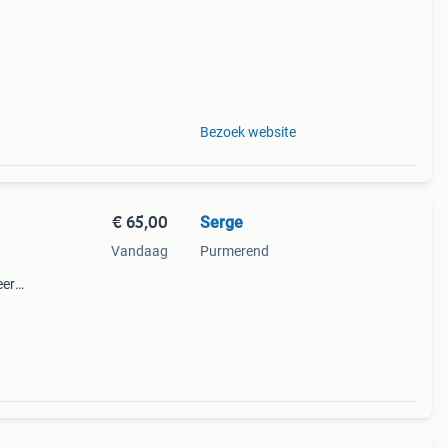
Bezoek website
€ 65,00
Serge
Vandaag
Purmerend
eer
e
 het