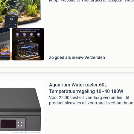
knop: ‘website’ om het artikel te bekijken. Wa
bestellen bij retourdeal.nl? Voor 15:00 besteld,
volgende werkdag in huis. 1 Jaar garantie op 
ourdeal Korting
Zo goed als nieuw
Verzenden
Aquarium Waterkoeler 60L –
Temperatuurregeling 10–40 180W
Voor 22:00 besteld, vandaag verzonden. Dit
product nieuw en uit voorraad leverbaar houd
ideale leefomgeving voor je vissen en garnale
deze duurzame aquarium waterkoeler. Dankzij
efficiënte