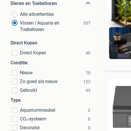
Dieren en Toebehoren
Alle advertenties
Vissen | Aquaria en
337
Toebehoren
Direct Kopen
Direct Kopen
40
Ret
Conditie
Nieuw
70
Zo goed als nieuw
122
Gebruikt
95
Type
Aquariummeubel
2
CO₂-systeem
0
Decoratie
0