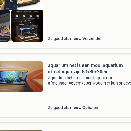
ourdeal Korting
Zo goed als nieuw
Verzenden
aquarium het is een mooi aquarium
afmetingen zijn 60x30x30cm
Aquarium het is een mooi aquarium
afmetingen=60cm×30cm×30cm er kan ongev
60 liter in de pomp is een goede pomp het is d
eheim biopower 160 het is een merk aquarium
merk is aquatlantis en wat z
Zo goed als nieuw
Ophalen