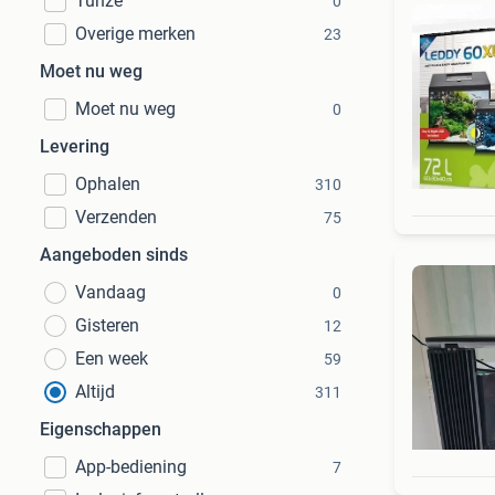
Tunze
0
Overige merken
23
Moet nu weg
Moet nu weg
0
Levering
Ophalen
310
Verzenden
75
Aangeboden sinds
Vandaag
0
Gisteren
12
Een week
59
Altijd
311
Eigenschappen
App-bediening
7