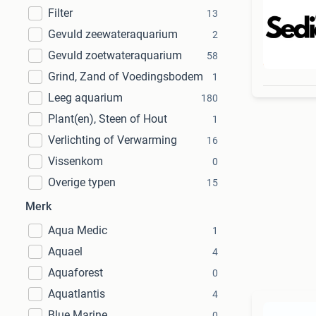
Filter
13
Gevuld zeewateraquarium
2
Gevuld zoetwateraquarium
58
Beo
Grind, Zand of Voedingsbodem
1
Leeg aquarium
180
Plant(en), Steen of Hout
1
Verlichting of Verwarming
16
Vissenkom
0
Overige typen
15
Merk
Aqua Medic
1
Aquael
4
Aquaforest
0
Aquatlantis
4
Blue Marine
0