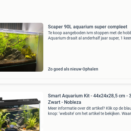
Scaper 90L aquarium super compleet
Te koop aangeboden ivm stoppen met de hob
Aquarium draait al anderhalf jaar super, 1 keer
week 10% waterwissel en 1x per week prevent
anti alg. Verder alleen maar van genieten! Bak
gesno
Zo goed als nieuw
Ophalen
Smart Aquarium Kit - 44x24x28,5 cm - 3
Zwart - Nobleza
Meer informatie over dit artikel? Klik op de bl
knop: ‘website’ om het artikel te bekijken. Wa
bestellen bij retourdeal.nl? Voor 15:00 besteld,
volgende werkdag in huis. 1 Jaar garantie op 