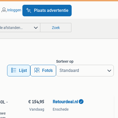
Inloggen
Plaats advertentie
lle afstanden…
Zoek
Sorteer op
Lijst
Foto’s
€ 154,95
Retourdeal.nl
0L -
Vandaag
Enschede
auwe