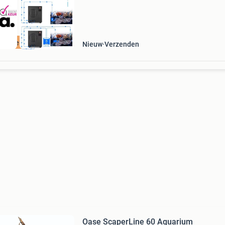
ordeeld met 9+
Nieuw
Verzenden
Oase ScaperLine 60 Aquarium