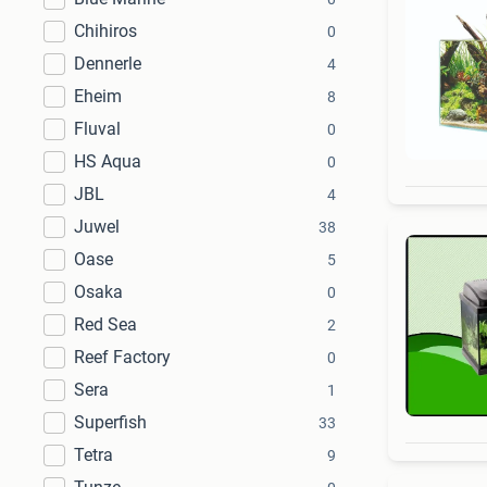
Chihiros
0
Dennerle
4
Eheim
8
Fluval
0
HS Aqua
0
JBL
4
Juwel
38
Oase
5
Osaka
0
Red Sea
2
Reef Factory
0
Sera
1
Superfish
33
Tetra
9