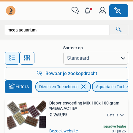
Vissen | Aquaria en Toebehoren
Sorteer op
Alle afstanden…
Bewaar je zoekopdracht
Filters
Dieren en Toebehoren
Aquaria en Toebeho
Diepvriesvoeding MIX 100x 100 gram
*MEGA ACTIE*
€ 249,99
Details
Topadvertentie
Bezoek website
31 jul 26