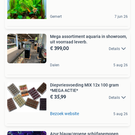
Gemert
7 jun 26
Mega assortiment aquaria in showroom,
uit voorraad leverb.
€ 399,00
Details
Dalen
5 aug 26
Diepvriesvoeding MIX 12x 100 gram
*MEGA ACTIE*
€ 35,99
Details
Bezoek website
5 aug 26
Azur blauw/groene schijfanemonen