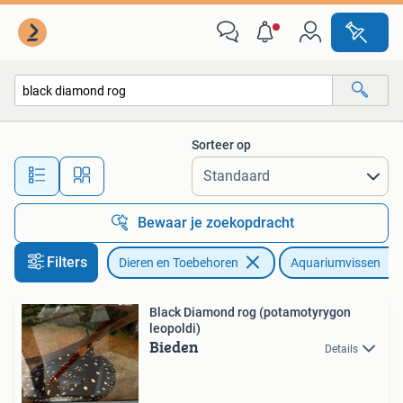
Vissen | Aquariumvissen
Sorteer op
Alle afstanden…
Bewaar je zoekopdracht
Filters
Dieren en Toebehoren
Aquariumvissen
Black Diamond rog (potamotyrygon
leopoldi)
Bieden
Details