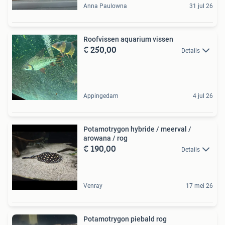
Anna Paulowna
31 jul 26
Roofvissen aquarium vissen
€ 250,00
Details
Appingedam
4 jul 26
Potamotrygon hybride / meerval /
arowana / rog
€ 190,00
Details
Venray
17 mei 26
Potamotrygon piebald rog