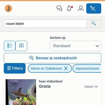
Vissen | Aquariumvissen
Sorteer op
Alle afstanden…
Bewaar je zoekopdracht
Filters
Dieren en Toebehoren
Aquariumvissen
haai-vinbarbeel
Gratis
Details