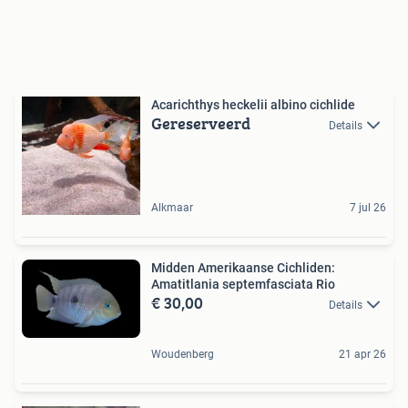
Acarichthys heckelii albino cichlide
Gereserveerd
Details
Alkmaar
7 jul 26
Midden Amerikaanse Cichliden:
Amatitlania septemfasciata Rio
€ 30,00
Details
Woudenberg
21 apr 26