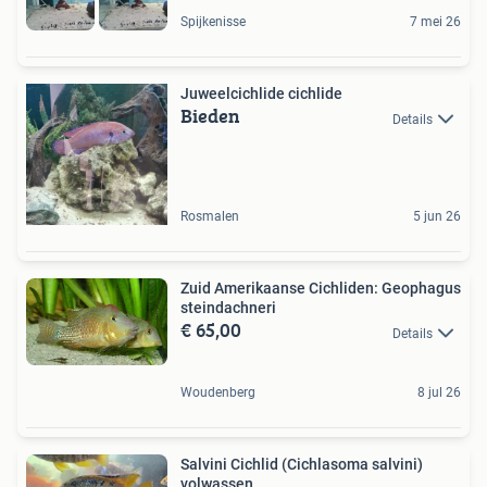
Spijkenisse
7 mei 26
Juweelcichlide cichlide
Bieden
Details
Rosmalen
5 jun 26
Zuid Amerikaanse Cichliden: Geophagus
steindachneri
€ 65,00
Details
Woudenberg
8 jul 26
Salvini Cichlid (Cichlasoma salvini)
volwassen