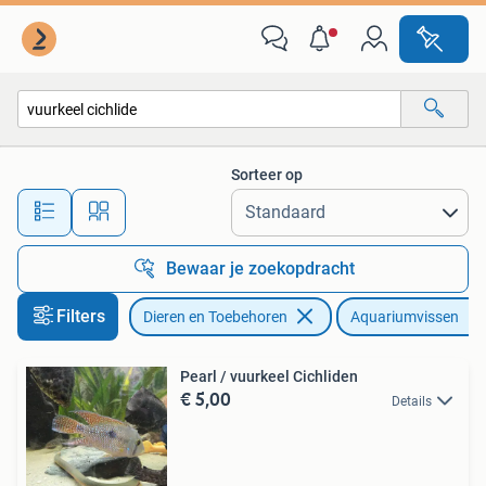
Vissen | Aquariumvissen
Sorteer op
Alle afstanden…
Bewaar je zoekopdracht
Filters
Dieren en Toebehoren
Aquariumvissen
Pearl / vuurkeel Cichliden
€ 5,00
Details