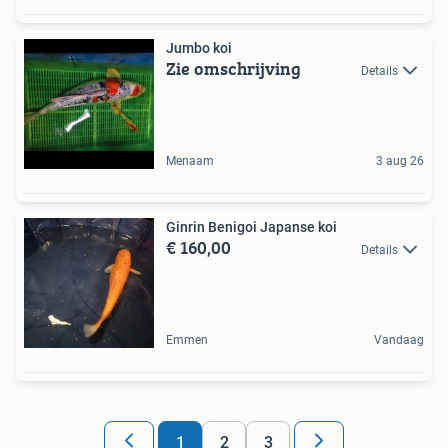
Jumbo koi
Zie omschrijving
Details
Menaam
3 aug 26
Ginrin Benigoi Japanse koi
€ 160,00
Details
Emmen
Vandaag
1
2
3