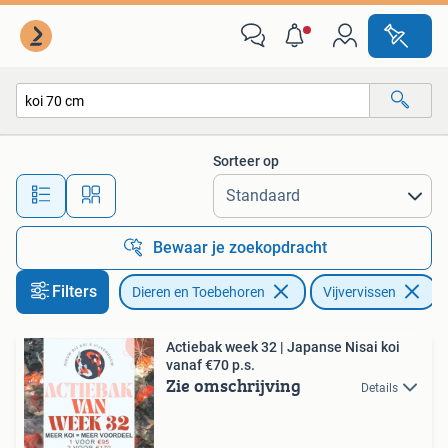
Vissen | Vijvervissen
Sorteer op
Alle afstanden…
Bewaar je zoekopdracht
Filters
Dieren en Toebehoren
Vijvervissen
V
Actiebak week 32 | Japanse Nisai koi
vanaf €70 p.s.
Zie omschrijving
Details