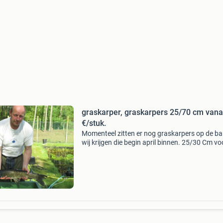
graskarper, graskarpers 25/70 cm vana
€/stuk.
Momenteel zitten er nog graskarpers op de ba
wij krijgen die begin april binnen. 25/30 Cm vo
slechts 15 euro per stuk. 30/35 Cm voor slech
euro per stuk. Grotere komen volgend jaar in a