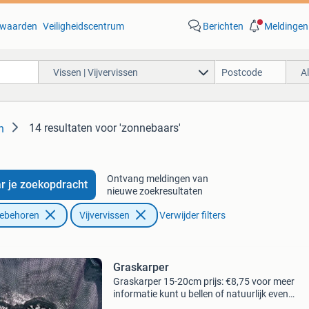
waarden
Veiligheidscentrum
Berichten
Meldingen
Vissen | Vijvervissen
A
14 resultaten
voor 'zonnebaars'
n
Ontvang meldingen van
r je zoekopdracht
nieuwe zoekresultaten
oebehoren
Vijvervissen
Verwijder filters
Graskarper
Graskarper 15-20cm prijs: €8,75 voor meer
informatie kunt u bellen of natuurlijk even
langskomen. Koicompagnie voor al uw vijver