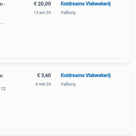
€ 20,00
Koidreams Viskwekerij
m -
13 jun 26
Valburg
s is
e
€ 3,60
Koidreams Viskwekerij
cm
4 mei 26
Valburg
/ 12
eken