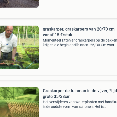
graskarper, graskarpers van 20/70 cm
vanaf 15 €/stuk.
Momenteel zitten er graskarpers op de bakken,
krijgen die begin april binnen. 25/30 Cm voor
slechts 15 euro per stuk. 40/45 Cm voor slech
euro per stuk. 45/50 Cm voor slechts 30 euro 
stuk
Graskarper de tuinman in de vijver, *tijd
grote 35/38cm
Het verwijderen van waterplanten met handkr
is de oudste vorm van schonen. Het is
arbeidsintensief en zwaar werk. Planten als
waterpest, kroos en draadalg zijn ook op een