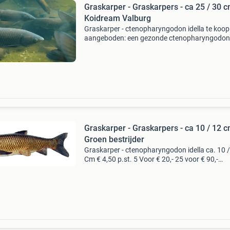
Graskarper - Graskarpers - ca 25 / 30 c
Koidream Valburg
Graskarper - ctenopharyngodon idella te koop
aangeboden: een gezonde ctenopharyngodon
idella van ongeveer 25–30 cm. Deze sierlijke vi
ideaal voor grote vijvers en helpt op natuurlijk
wijze bij he
Graskarper - Graskarpers - ca 10 / 12 
Groen bestrijder
Graskarper - ctenopharyngodon idella ca. 10 
Cm € 4,50 p.st. 5 Voor € 20,- 25 voor € 90,-
biologisch bestrijding met de graskarper gebl
is dat met deze methode de overmatige pla