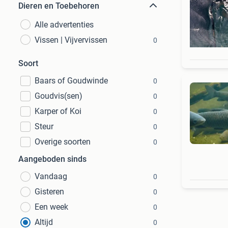
Dieren en Toebehoren
Alle advertenties
Vissen | Vijvervissen
0
Soort
Baars of Goudwinde
0
Goudvis(sen)
0
Karper of Koi
0
Steur
0
Overige soorten
0
Aangeboden sinds
Vandaag
0
Gisteren
0
Een week
0
Altijd
0