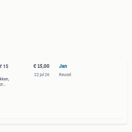
€ 15,00
Jan
f 15
22 jul 26
Reusel
kken,
or
ts 20
pri