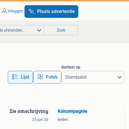
Inloggen
Plaats advertentie
lle afstanden…
Zoek
Sorteer op
Lijst
Foto’s
Zie omschrijving
Koicompagnie
25 jun 26
Beilen