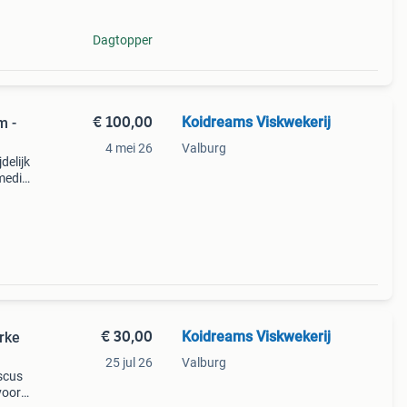
Dagtopper
€ 100,00
Koidreams Viskwekerij
m -
4 mei 26
Valburg
jdelijk
 medio
€ 30,00
Koidreams Viskwekerij
rke
25 jul 26
Valburg
scus
voor