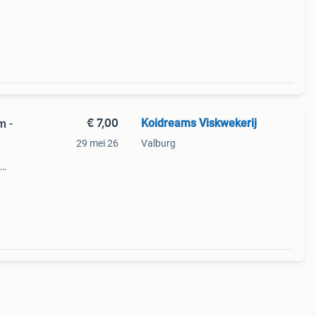
rhoud,
€ 7,00
Koidreams Viskwekerij
m -
29 mei 26
Valburg
s is
e