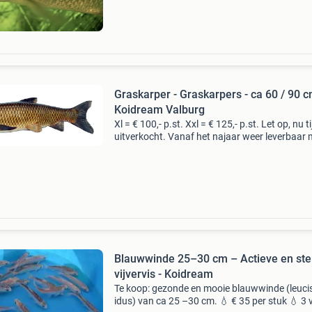
gemakkelijk een natuurlij
Graskarper - Graskarpers - ca 60 / 90 c
Koidream Valburg
Xl = € 100,- p.st. Xxl = € 125,- p.st. Let op, nu ti
uitverkocht. Vanaf het najaar weer leverbaar
november. Bestel tijdig, zodat u save zit in het
volgende zomerseizoen. Biologi
Blauwwinde 25–30 cm – Actieve en ste
vijvervis - Koidream
Te koop: gezonde en mooie blauwwinde (leuci
idus) van ca 25 –30 cm. 💧 € 35 per stuk 💧 3 