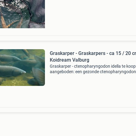
vissen, vijver benodigdheden, aanleg en onde
tropische visse
Graskarper - Graskarpers - ca 15 / 20 c
Koidream Valburg
Graskarper - ctenopharyngodon idella te koop
aangeboden: een gezonde ctenopharyngodon
idella van ongeveer 15–20 cm. Deze sierlijke vi
ideaal voor grote vijvers en helpt op natuurlijk
wijze bij he