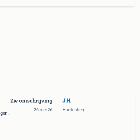
Zie omschrijving
J.H.
e
26 mei 26
Hardenberg
egen