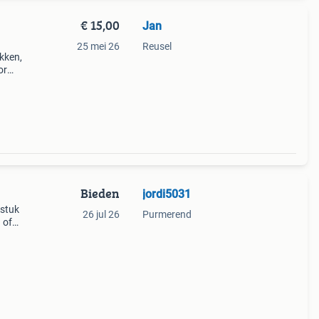
€ 15,00
Jan
25 mei 26
Reusel
kken,
or
ts 25
pri
Bieden
jordi5031
 stuk
26 jul 26
Purmerend
 of