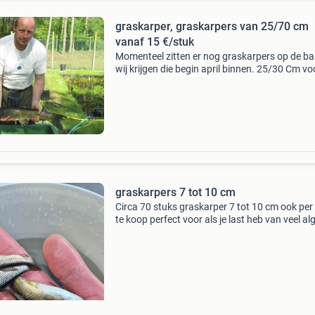
graskarper, graskarpers van 25/70 cm
vanaf 15 €/stuk
Momenteel zitten er nog graskarpers op de ba
wij krijgen die begin april binnen. 25/30 Cm vo
slechts 15 euro per stuk. 40/45 Cm voor slech
euro per stuk. Grotere komen volgend jaar in a
graskarpers 7 tot 10 cm
Circa 70 stuks graskarper 7 tot 10 cm ook per
te koop perfect voor als je last heb van veel alg
wildgroei aan planten