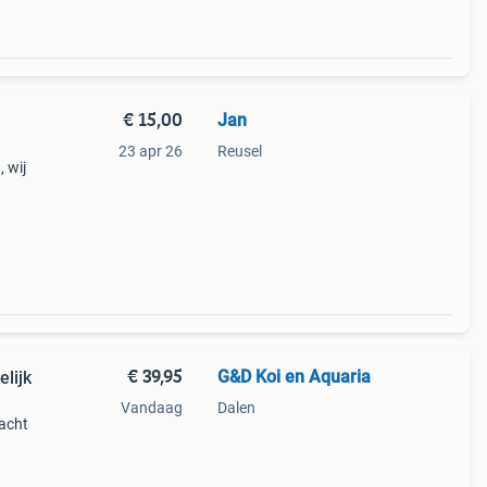
€ 15,00
Jan
23 apr 26
Reusel
 wij
ts 25
per
€ 39,95
G&D Koi en Aquaria
elijk
Vandaag
Dalen
acht