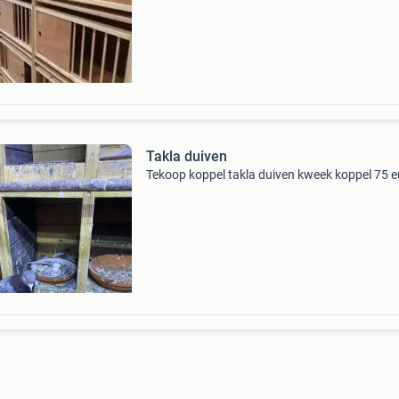
of 5 hoog ook als zelf bouwpakketten te verkr
kijk op
Takla duiven
Tekoop koppel takla duiven kweek koppel 75 e