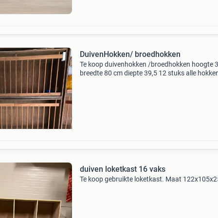
DuivenHokken/ broedhokken
Te koop duivenhokken /broedhokken hoogte 
breedte 80 cm diepte 39,5 12 stuks alle hokken
los van elkaar en kunnen gemakkelijk opgesta
worden ophalen in rotterdam. Bezorgen evt
mogelijk i
duiven loketkast 16 vaks
Te koop gebruikte loketkast. Maat 122x105x2