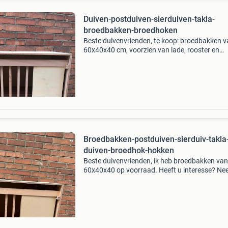
Duiven-postduiven-sierduiven-takla-
broedbakken-broedhoken
Beste duivenvrienden, te koop: broedbakken 
60x40x40 cm, voorzien van lade, rooster en
schijfdeurtje. Heeft u interesse? U kunt mij ger
bellen of appen. Met vriendelijke groet, bulent
Broedbakken-postduiven-sierduiv-takla
duiven-broedhok-hokken
Beste duivenvrienden, ik heb broedbakken van
60x40x40 op voorraad. Heeft u interesse? N
gerust contact met mij op. Alle maten zijn moge
Groeten, bulent