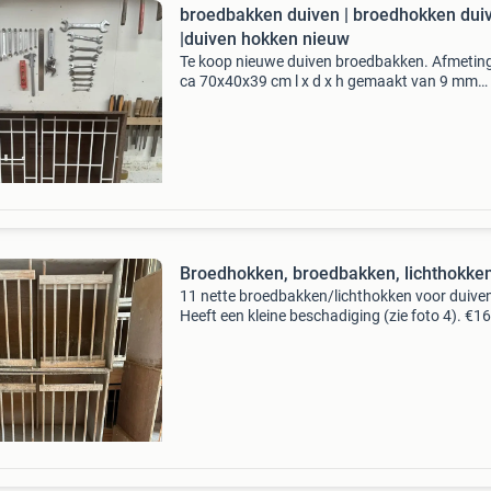
broedbakken duiven | broedhokken dui
|duiven hokken nieuw
Te koop nieuwe duiven broedbakken. Afmetin
ca 70x40x39 cm l x d x h gemaakt van 9 mm
multiplex. Kunststof front. Weg klap baar zoa
de foto. Prijs 50,- euro per stuk contact gegev
telefoon
Broedhokken, broedbakken, lichthokke
11 nette broedbakken/lichthokken voor duiven
Heeft een kleine beschadiging (zie foto 4). €1
Per stuk of alle 11 voor €150. Afmetingen:
60x40x40