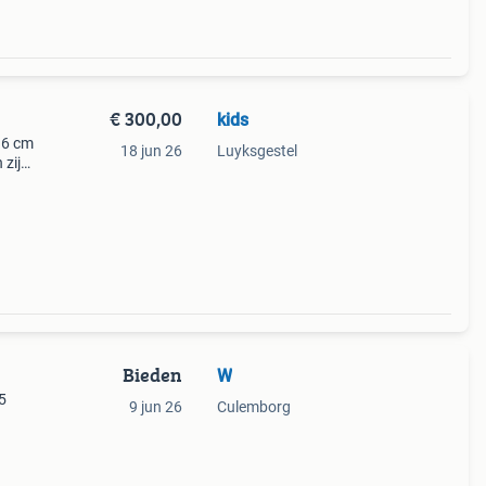
€ 300,00
kids
36 cm
18 jun 26
Luyksgestel
 zijn
peld
Bieden
W
5
9 jun 26
Culemborg