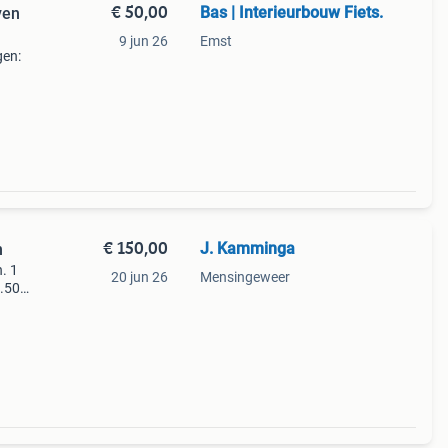
€ 50,00
Bas | Interieurbouw Fiets.
ven
9 jun 26
Emst
gen:
ls op
ens:
€ 150,00
J. Kamminga
n
. 1
20 jun 26
Mensingeweer
6.50