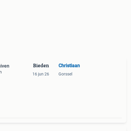
Bieden
Christiaan
uiven
n
16 jun 26
Gorssel