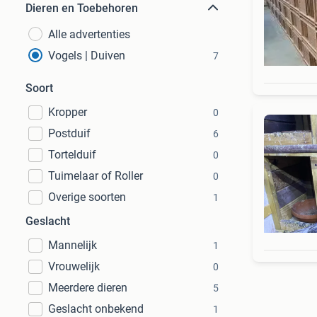
Dieren en Toebehoren
Alle advertenties
Vogels | Duiven
7
Soort
Kropper
0
Postduif
6
Tortelduif
0
Tuimelaar of Roller
0
Overige soorten
1
Geslacht
Mannelijk
1
Vrouwelijk
0
Meerdere dieren
5
Geslacht onbekend
1