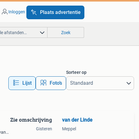
Inloggen
Plaats advertentie
lle afstanden…
Zoek
Sorteer op
Lijst
Foto’s
Zie omschrijving
van der Linde
Gisteren
Meppel
vanaf
 hoog