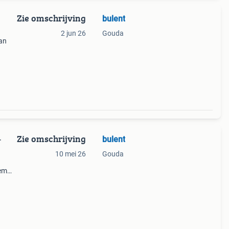
Zie omschrijving
bulent
2 jun 26
Gouda
van
ust
Zie omschrijving
bulent
-
10 mei 26
Gouda
eem
lijk.