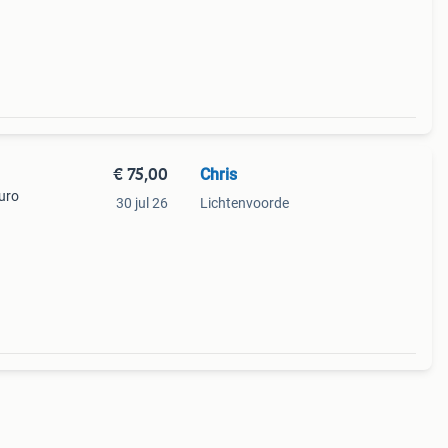
ijgen
€ 75,00
Chris
uro
30 jul 26
Lichtenvoorde