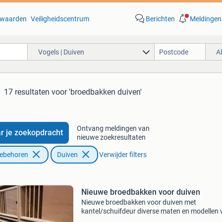
waarden
Veiligheidscentrum
Berichten
Meldingen
Vogels | Duiven
A
17 resultaten
voor 'broedbakken duiven'
Ontvang meldingen van
r je zoekopdracht
nieuwe zoekresultaten
oebehoren
Duiven
Verwijder filters
Nieuwe broedbakken voor duiven
Nieuwe broedbakken voor duiven met
kantel/schuifdeur diverse maten en modellen 
€ 37,50 te verkrijgen in enkel dubbel 3 hoog 4