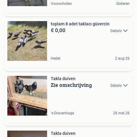
Voorschoten
Gisteren
toplam 8 adet taklacı güvercin
€ 0,00
Details
Hedel
2 aug 26
Takla duiven
Zie omschrijving
Details
's-Gravenhage
26 mei 26
Takla duiven