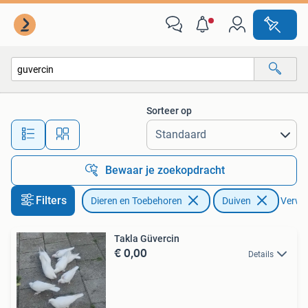
Vogels | Duiven
Sorteer op
Alle afstanden…
Bewaar je zoekopdracht
Filters
Dieren en Toebehoren
Duiven
Verwijd
Takla Güvercin
€ 0,00
Details