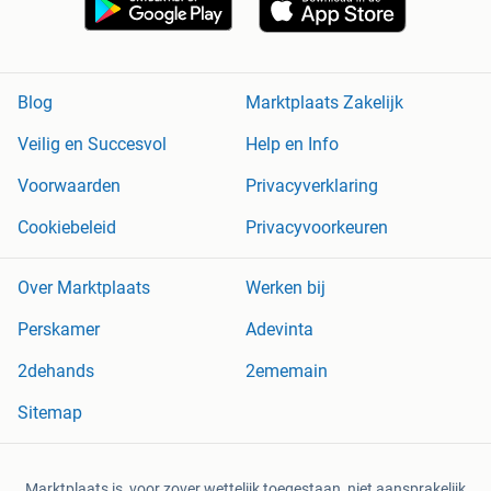
Blog
Marktplaats Zakelijk
Veilig en Succesvol
Help en Info
Voorwaarden
Privacyverklaring
Cookiebeleid
Privacyvoorkeuren
Over Marktplaats
Werken bij
Perskamer
Adevinta
2dehands
2ememain
Sitemap
Marktplaats is, voor zover wettelijk toegestaan, niet aansprakelijk