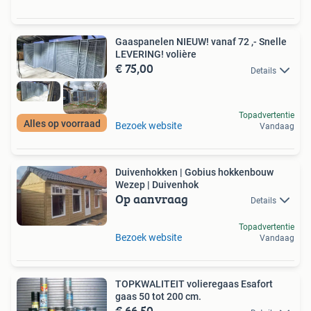
Gaaspanelen NIEUW! vanaf 72 ,- Snelle
LEVERING! volière
€ 75,00
Details
Topadvertentie
Alles op voorraad
Bezoek website
Vandaag
Duivenhokken | Gobius hokkenbouw
Wezep | Duivenhok
Op aanvraag
Details
Topadvertentie
Bezoek website
Vandaag
TOPKWALITEIT volieregaas Esafort
gaas 50 tot 200 cm.
€ 66,50