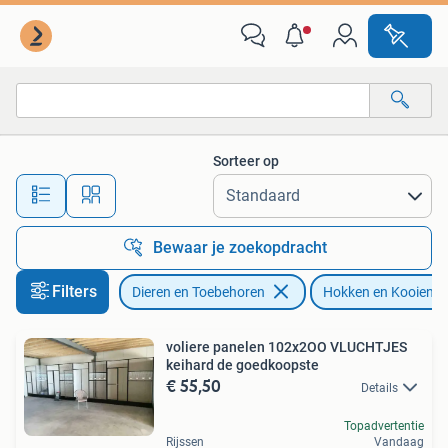
Vogels | Hokken en Kooien
Sorteer op
Alle afstanden…
Bewaar je zoekopdracht
Filters
Dieren en Toebehoren
Hokken en Kooien
voliere panelen 102x2OO VLUCHTJES
keihard de goedkoopste
€ 55,50
Details
Topadvertentie
Rijssen
Vandaag