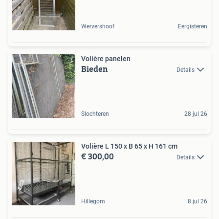
Wervershoof
Eergisteren
Volière panelen
Bieden
Details
Slochteren
28 jul 26
Volière L 150 x B 65 x H 161 cm
€ 300,00
Details
Hillegom
8 jul 26