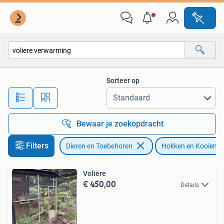
Vogels | Hokken en Kooien
Sorteer op
Alle afstanden…
Bewaar je zoekopdracht
Filters
Dieren en Toebehoren
Hokken en Kooien
Volière
€ 450,00
Details