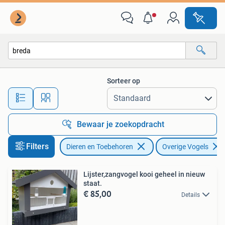
Vogels | Overige Vogels
Sorteer op
Alle afstanden…
Bewaar je zoekopdracht
Filters
Dieren en Toebehoren
Overige Vogels
Lijster,zangvogel kooi geheel in nieuw
staat.
€ 85,00
Details