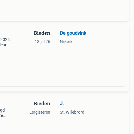
Bieden
De goudvink
d 2024
13 jul 26
Nijkerk
leur
halen
Bieden
J.
ngd
Eergisteren
St. Willebrord
te