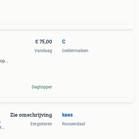
€ 75,00
C
Vandaag
Geldermalsen
kop
js
Dagtopper
Zie omschrijving
kees
n
Eergisteren
Roosendaal
r
vinken
rmsij