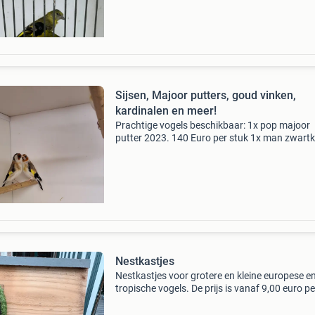
Sijsen, Majoor putters, goud vinken,
kardinalen en meer!
Prachtige vogels beschikbaar: 1x pop majoor
putter 2023. 140 Euro per stuk 1x man zwart
sijs 2025. 50 Euro per stuk 1x pop europese si
2025. 40 Euro per stuk 1x man blauwe
gouldamadine tt kwalite
Nestkastjes
Nestkastjes voor grotere en kleine europese e
tropische vogels. De prijs is vanaf 9,00 euro pe
stuk, verzenden is mogelijk ( kardinalen goud
diverse duiven nachtegalen lijsters kanarie ba