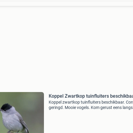
Koppel Zwartkop tuinfluiters beschikba
Koppel zwartkop tuinfluiters beschikbaar. Cor
geringd. Mooie vogels. Kom gerust eens langs
onder het genot van een kopje koffie.
Openingstijden: dinsdag: 18:00 tot 21:00 zond
11:00 tot 17:00 ad