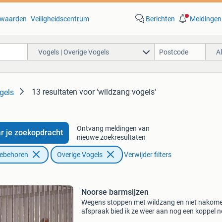
waarden
Veiligheidscentrum
Berichten
Meldingen
Vogels | Overige Vogels
A
13 resultaten
voor 'wildzang vogels'
gels
Ontvang meldingen van
r je zoekopdracht
nieuwe zoekresultaten
oebehoren
Overige Vogels
Verwijder filters
Noorse barmsijzen
Wegens stoppen met wildzang en niet nakom
afspraak bied ik ze weer aan nog een koppel 
barmsijzen de is man agaat split voor isabel x