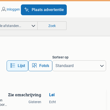
Inloggen
Plaats advertentie
lle afstanden…
Zoek
Sorteer op
Lijst
Foto’s
Zie omschrijving
Lei
en
Gisteren
Echt
noorse
 pop