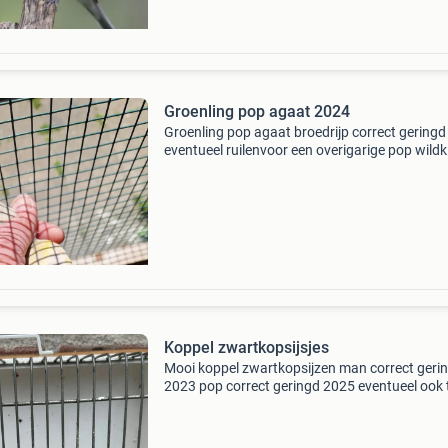
Groenling pop agaat 2024
Groenling pop agaat broedrijp correct gering
eventueel ruilenvoor een overigarige pop wildk
.bij interesse stuur gerust een berichtje via
whatsapp 06 29383639. Mvg de goudvink op
in ove
Koppel zwartkopsijsjes
Mooi koppel zwartkopsijzen man correct geri
2023 pop correct geringd 2025 eventueel ook 
ruilen tegen andere soorten vogels