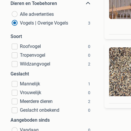
Dieren en Toebehoren
Alle advertenties
Vogels | Overige Vogels
3
Soort
Roofvogel
0
Tropenvogel
0
Wildzangvogel
2
Geslacht
Mannelijk
1
Vrouwelijk
0
Meerdere dieren
2
Geslacht onbekend
0
Aangeboden sinds
Vandaag
0