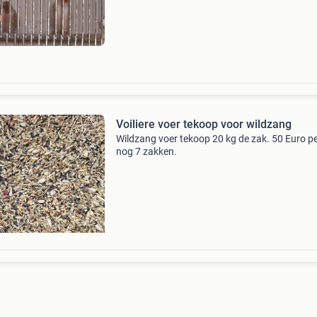
isabel geringd 25 foto 1 en nog een agaat ma
geringd
Voiliere voer tekoop voor wildzang
Wildzang voer tekoop 20 kg de zak. 50 Euro p
nog 7 zakken.