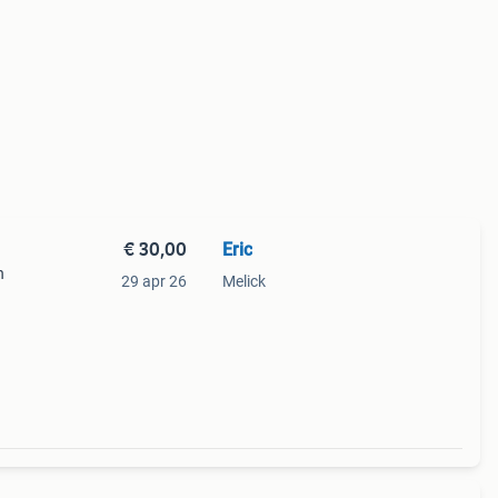
€ 30,00
Eric
n
29 apr 26
Melick