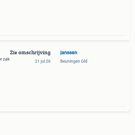
n
Zie omschrijving
janssen
er zak
21 jul 26
Beuningen Gld