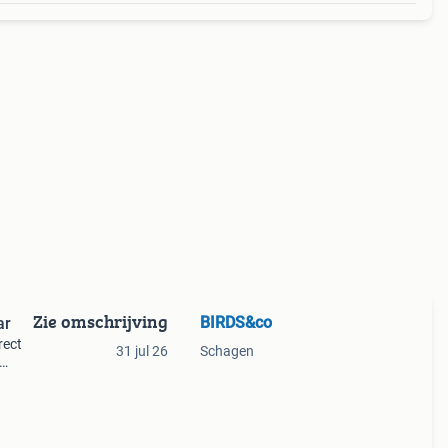
Zie omschrijving
BIRDS&co
ar
rect
31 jul 26
Schagen
ag: