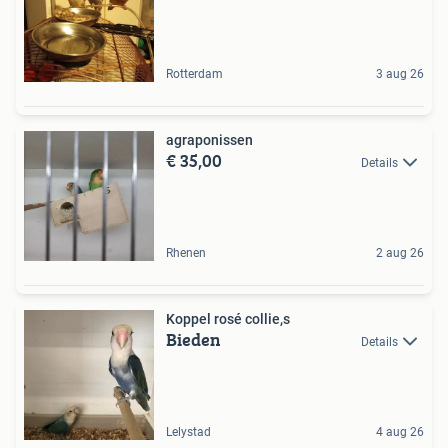
Rotterdam
3 aug 26
agraponissen
€ 35,00
Details
Rhenen
2 aug 26
Koppel rosé collie,s
Bieden
Details
Lelystad
4 aug 26