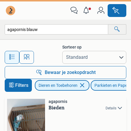
Vogels | Parkieten en Papegaaien
Sorteer op
Alle afstanden…
Bewaar je zoekopdracht
Filters
Dieren en Toebehoren
Parkieten en Papeg
agapornis
Bieden
Details