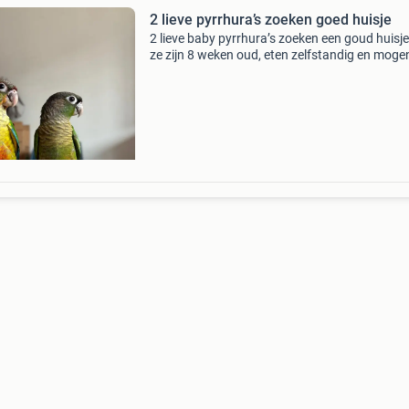
2 lieve pyrrhura’s zoeken goed huisje
2 lieve baby pyrrhura’s zoeken een goud huisje
ze zijn 8 weken oud, eten zelfstandig en moge
verhuizen naar hun for ever home 🏠. De baby’
geringd en zijn handen gewend, het geslacht i