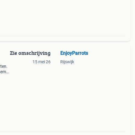
Zie omschrijving
EnjoyParrots
15 mei 26
Rijswijk
ten.
oemd,