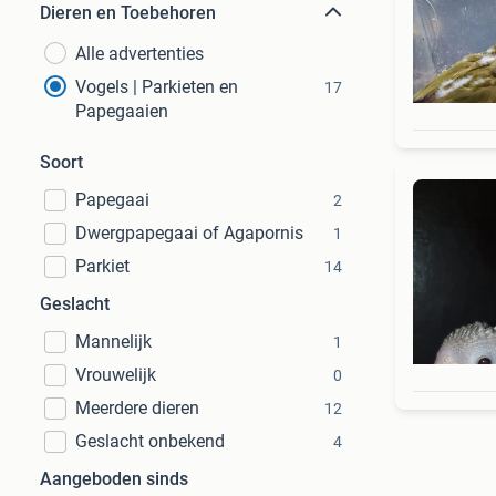
Dieren en Toebehoren
Alle advertenties
Vogels | Parkieten en
17
Papegaaien
Soort
Papegaai
2
Dwergpapegaai of Agapornis
1
Parkiet
14
Geslacht
Mannelijk
1
Vrouwelijk
0
Meerdere dieren
12
Geslacht onbekend
4
Aangeboden sinds