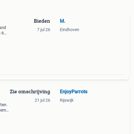
Bieden
M.
mand
7 jul 26
Eindhoven
a 6
. Hij
Zie omschrijving
EnjoyParrots
21 jul 26
Rijswijk
ten.
oemd,