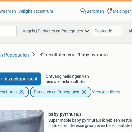
waarden
Veiligheidscentrum
Berichten
Meldingen
Vogels | Parkieten en Papegaaien
A
32 resultaten
voor 'baby pyrrhura'
 en Papegaaien
Ontvang meldingen van
r je zoekopdracht
nieuwe zoekresultaten
oebehoren
Parkieten en Papegaaien
Verwijder filters
baby pyrrhura.s
Super mooie baby pyrrhura.s ik heb een nestje
5 stuks bij interesse graag even bellen laatste 
is zo als ze worden 0625004835