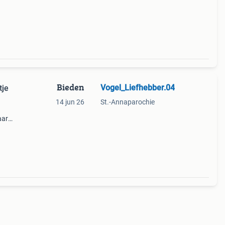
Bieden
Vogel_Liefhebber.04
tje
14 jun 26
St.-Annaparochie
aar
na
voor