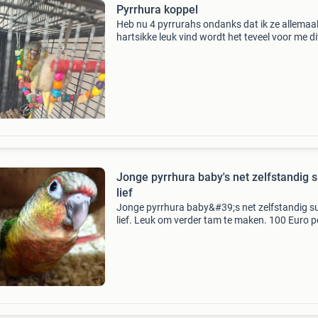
Pyrrhura koppel
Heb nu 4 pyrrurahs ondanks dat ik ze allemaa
hartsikke leuk vind wordt het teveel voor me di
koppel heeft een baby gekregen en die willen d
kinderen graag houden het koppel heeft een e
nestje
Jonge pyrrhura baby's net zelfstandig 
lief
Jonge pyrrhura baby&#39;s net zelfstandig s
lief. Leuk om verder tam te maken. 100 Euro p
stuk. Dierenspeciaalzaak wout van der slik.
Schenkeltje 2a s-gravendeel. Ook het adres vo
uw vo