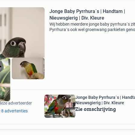
Jonge Baby Pyrrhura´s | Handtam |
Nieuwsgierig | Div. Kleure
Wij hebben meerdere jonge baby pyrrhura´s zit
Pyrrhura´s ook wel groenwang parkieten gen
zijn parkieten maar met een papegaaien
karaktertje. Het zijn gezellige vogels met veel
connectie. Het
Jonge Baby Pyrrhura´s | Handt
Nieuwsgierig | Div. Kleure
deze adverteerder
Zie omschrijving
e 8 advertenties