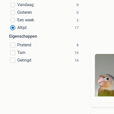
Vandaag
0
Gisteren
0
Een week
2
Altijd
17
Eigenschappen
Pratend
8
Tam
16
Geringd
16