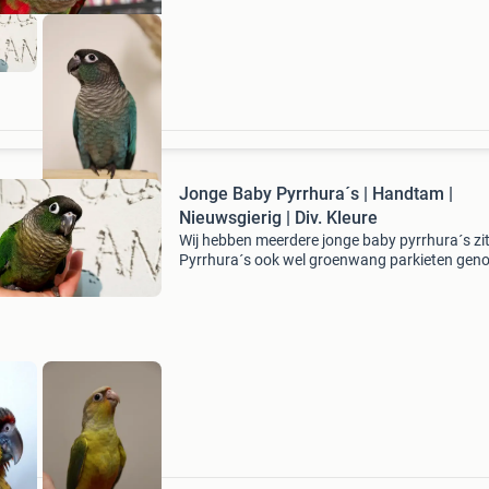
Jonge Baby Pyrrhura´s | Handtam |
Nieuwsgierig | Div. Kleure
Wij hebben meerdere jonge baby pyrrhura´s zit
Pyrrhura´s ook wel groenwang parkieten gen
zijn parkieten maar met een papegaaien
karaktertje. Het zijn gezellige vogels met veel
connectie. Het