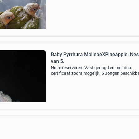
Baby Pyrrhura MolinaeXPineapple. Nes
van 5.
Nu te reserveren. Vast geringd en met dna
certificaat zodra mogelijk. 5 Jongen beschikb
geslacht onbekend tot week 6 wanneer het d
gedaan word. Nu eventueel te reserveren ook 
een leuke ruil