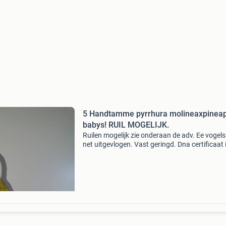
5 Handtamme pyrrhura molineaxpinea
babys! RUIL MOGELIJK.
Ruilen mogelijk zie onderaan de adv. Ee vogels 
net uitgevlogen. Vast geringd. Dna certificaat i
nog niet maar is nog mogelijk en kan zo
aangevraagd worden indien gewenst. Er zijn t
5 jon