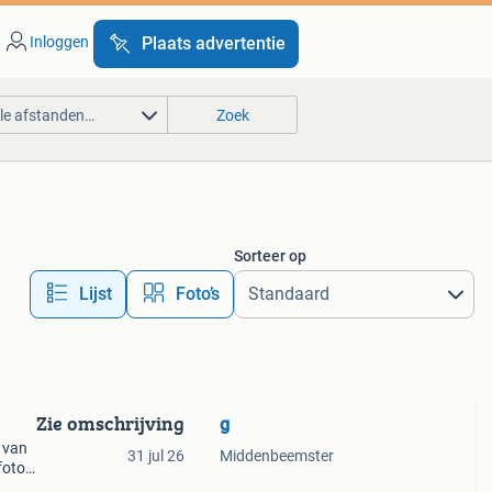
Inloggen
Plaats advertentie
lle afstanden…
Zoek
Sorteer op
Lijst
Foto’s
Zie omschrijving
g
 van
31 jul 26
Middenbeemster
foto