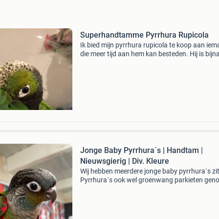
Superhandtamme Pyrrhura Rupicola
Ik bied mijn pyrrhura rupicola te koop aan ie
die meer tijd aan hem kan besteden. Hij is bijn
jaar oud, een mannetje, erg tam, speels en slim
heeft een geslachtscertificaat, paspoort en ge
Jonge Baby Pyrrhura´s | Handtam |
Nieuwsgierig | Div. Kleure
Wij hebben meerdere jonge baby pyrrhura´s zit
Pyrrhura´s ook wel groenwang parkieten gen
zijn parkieten maar met een papegaaien
karaktertje. Het zijn gezellige vogels met veel
connectie. Het