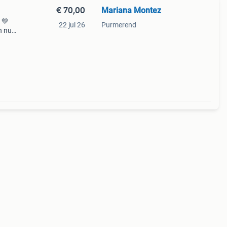
€ 70,00
Mariana Montez
 💛
22 jul 26
Purmerend
n nu
s zijn
s o