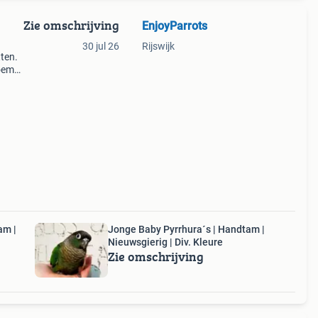
Zie omschrijving
EnjoyParrots
30 jul 26
Rijswijk
ten.
oemd,
am |
Jonge Baby Pyrrhura´s | Handtam |
Nieuwsgierig | Div. Kleure
Zie omschrijving