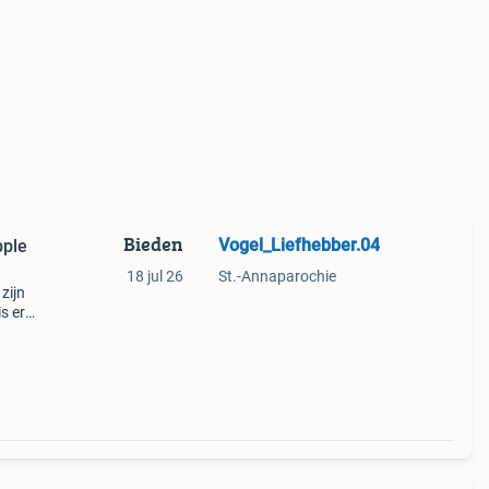
Bieden
Vogel_Liefhebber.04
pple
18 jul 26
St.-Annaparochie
zijn
s er
otaal