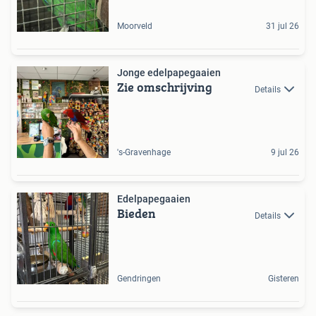
Moorveld
31 jul 26
Jonge edelpapegaaien
Zie omschrijving
Details
's-Gravenhage
9 jul 26
Edelpapegaaien
Bieden
Details
Gendringen
Gisteren