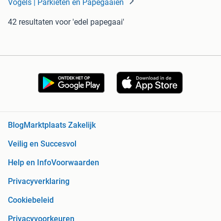
Vogels | Parkieten en Papegaaien
42 resultaten
voor 'edel papegaai'
Blog
Marktplaats Zakelijk
Veilig en Succesvol
Help en Info
Voorwaarden
Privacyverklaring
Cookiebeleid
Privacyvoorkeuren