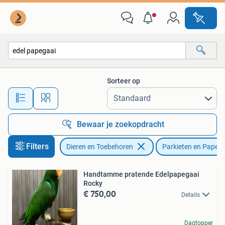
Vogels | Parkieten en Papegaaien
Sorteer op
Alle afstanden…
Bewaar je zoekopdracht
Filters
Dieren en Toebehoren
Parkieten en Papeg
Handtamme pratende Edelpapegaai
Rocky
€ 750,00
Details
Dagtopper