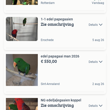
Rotterdam
Vandaag
1-1 edel papegaaien
Zie omschrijving
Details
Enschede
5 aug 26
edel papagaai man 2026
€ 550,00
Details
Sint-Annaland
2 aug 26
NG edel[a[egaaien koppel
Zie omschrijving
Details