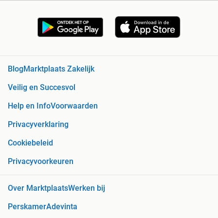
Blog
Marktplaats Zakelijk
Veilig en Succesvol
Help en Info
Voorwaarden
Privacyverklaring
Cookiebeleid
Privacyvoorkeuren
Over Marktplaats
Werken bij
Perskamer
Adevinta