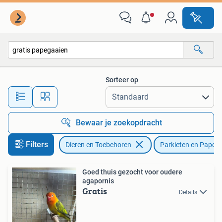
Vogels | Parkieten en Papegaaien
Sorteer op
Alle afstanden…
Bewaar je zoekopdracht
Filters
Dieren en Toebehoren
Parkieten en Papeg
Goed thuis gezocht voor oudere
agapornis
Gratis
Details