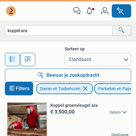
Vogels | Parkieten en Papegaaien
Sorteer op
Alle afstanden…
Bewaar je zoekopdracht
Filters
Dieren en Toebehoren
Parkieten en Papeg
Koppel groenvleugel ara
€ 3.500,00
Details
Dagtopper