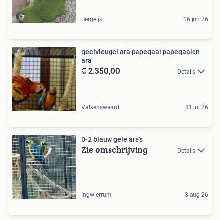
Bergeijk
16 jun 26
geelvleugel ara papegaai papegaaien
ara
€ 2.350,00
Details
Valkenswaard
31 jul 26
0-2 blauw gele ara’s
Zie omschrijving
Details
Ingwierrum
3 aug 26