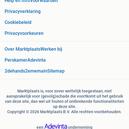
Help en Info
Voorwaarden
Privacyverklaring
Cookiebeleid
Privacyvoorkeuren
Over Marktplaats
Werken bij
Perskamer
Adevinta
2dehands
2ememain
Sitemap
Marktplaats is, voor zover wettelijk toegestaan, niet
aansprakelijk voor (gevolg)schade die voortkomt uit het gebruik
van deze site, dan wel uit fouten of ontbrekende functionaliteiten
op deze site.
Copyright © 2026 Marktplaats B.V. Alle rechten voorbehouden.
een
onderneming