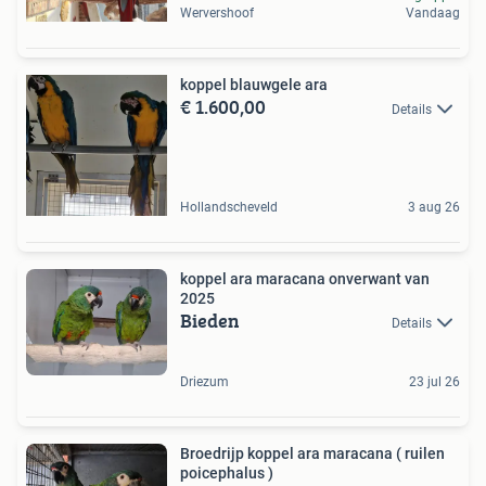
Wervershoof
Vandaag
koppel blauwgele ara
€ 1.600,00
Details
Hollandscheveld
3 aug 26
koppel ara maracana onverwant van
2025
Bieden
Details
Driezum
23 jul 26
Broedrijp koppel ara maracana ( ruilen
poicephalus )