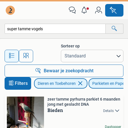
Vogels | Parkieten en Papegaaien
Sorteer op
Alle afstanden…
Bewaar je zoekopdracht
Filters
Dieren en Toebehoren
Parkieten en Papeg
zeer tamme pyrhurra parkiet 6 maanden
jong met geslacht DNA
Bieden
Details
Dagtopper