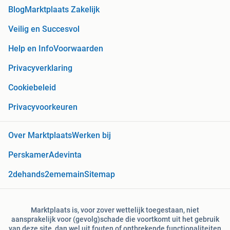
Blog
Marktplaats Zakelijk
Veilig en Succesvol
Help en Info
Voorwaarden
Privacyverklaring
Cookiebeleid
Privacyvoorkeuren
Over Marktplaats
Werken bij
Perskamer
Adevinta
2dehands
2ememain
Sitemap
Marktplaats is, voor zover wettelijk toegestaan, niet
aansprakelijk voor (gevolg)schade die voortkomt uit het gebruik
van deze site, dan wel uit fouten of ontbrekende functionaliteiten