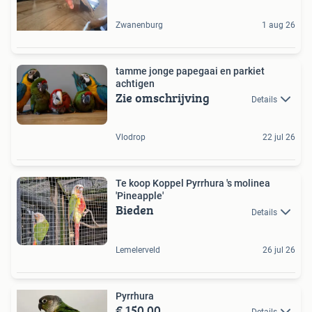
Zwanenburg
1 aug 26
tamme jonge papegaai en parkiet
achtigen
Zie omschrijving
Details
Vlodrop
22 jul 26
Te koop Koppel Pyrrhura 's molinea
'Pineapple'
Bieden
Details
Lemelerveld
26 jul 26
Pyrrhura
€ 150,00
Details