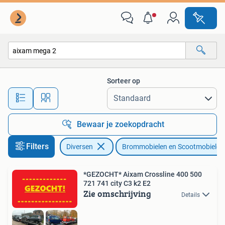
Brommobielen en Scootmobielen
Sorteer op
Alle afstanden…
Bewaar je zoekopdracht
Filters
Diversen
Brommobielen en Scootmobielen
*GEZOCHT* Aixam Crossline 400 500
721 741 city C3 k2 E2
Zie omschrijving
Details