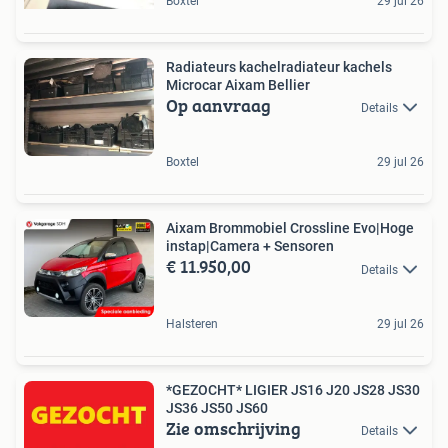
Boxtel
29 jul 26
Radiateurs kachelradiateur kachels
Microcar Aixam Bellier
Op aanvraag
Details
Boxtel
29 jul 26
Aixam Brommobiel Crossline Evo|Hoge
instap|Camera + Sensoren
€ 11.950,00
Details
Halsteren
29 jul 26
*GEZOCHT* LIGIER JS16 J20 JS28 JS30
JS36 JS50 JS60
Zie omschrijving
Details