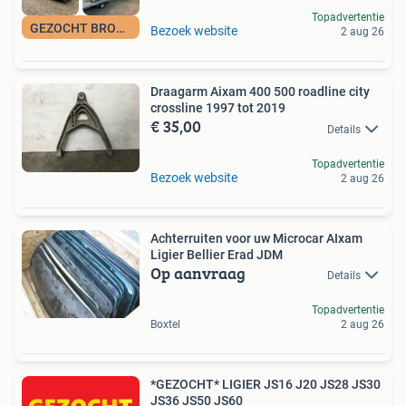
Topadvertentie
GEZOCHT BROMMOBIEL
Bezoek website
2 aug 26
Draagarm Aixam 400 500 roadline city
crossline 1997 tot 2019
€ 35,00
Details
Topadvertentie
Bezoek website
2 aug 26
Achterruiten voor uw Microcar AIxam
Ligier Bellier Erad JDM
Op aanvraag
Details
Topadvertentie
Boxtel
2 aug 26
*GEZOCHT* LIGIER JS16 J20 JS28 JS30
JS36 JS50 JS60