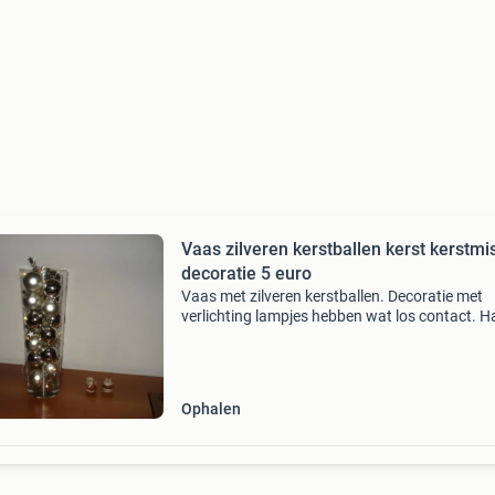
Vaas zilveren kerstballen kerst kerstmi
decoratie 5 euro
Vaas met zilveren kerstballen. Decoratie met
verlichting lampjes hebben wat los contact. H
even bij de action nieuwe voor nog geen 2 euro
Verder helemaal intact zonder beschadigingen
Doorsnede 14
Ophalen