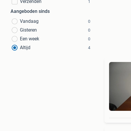
Verzenden
1
Aangeboden sinds
Vandaag
0
Gisteren
0
Een week
0
Altijd
4