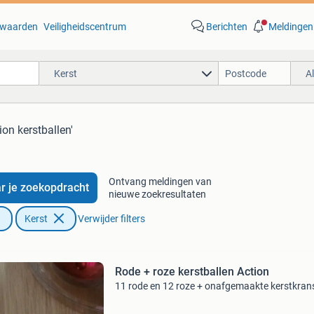
waarden
Veiligheidscentrum
Berichten
Meldingen
Kerst
A
ion kerstballen'
Ontvang meldingen van
r je zoekopdracht
nieuwe zoekresultaten
Kerst
Verwijder filters
Rode + roze kerstballen Action
11 rode en 12 roze + onafgemaakte kerstkran