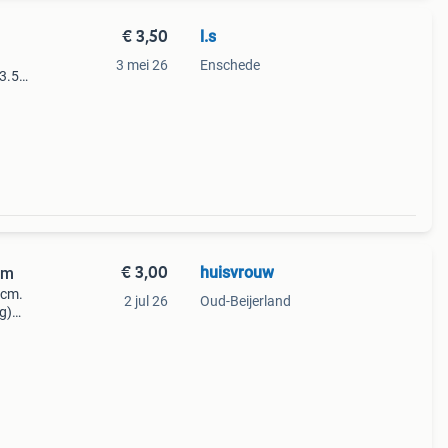
€ 3,50
l.s
3 mei 26
Enschede
 3.50
€ 3,00
huisvrouw
cm
 cm.
2 jul 26
Oud-Beijerland
eg)