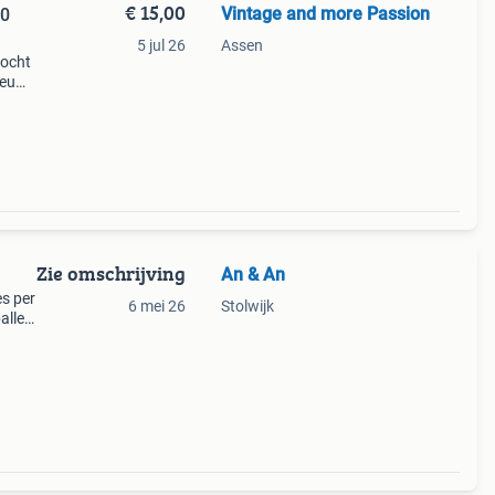
€ 15,00
Vintage and more Passion
50
5 jul 26
Assen
kocht
ieuw!
allen!
pos
Zie omschrijving
An & An
es per
6 mei 26
Stolwijk
allen
allen