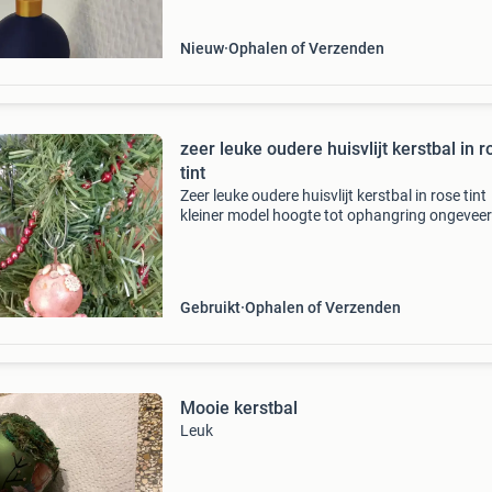
Nieuw
Ophalen of Verzenden
zeer leuke oudere huisvlijt kerstbal in r
tint
Zeer leuke oudere huisvlijt kerstbal in rose tint
kleiner model hoogte tot ophangring ongeveer
cm , is leuk model in niet te grote kerstboom .
goed bod en kijk ook bij mijn andere advertenti
Gebruikt
Ophalen of Verzenden
Mooie kerstbal
Leuk