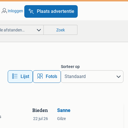
Inloggen
Plaats advertentie
lle afstanden…
Zoek
Sorteer op
Lijst
Foto’s
Bieden
Sanne
s
22 jul 26
Gilze