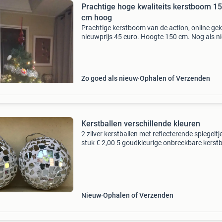
Prachtige hoge kwaliteits kerstboom 1
cm hoog
Prachtige kerstboom van de action, online ge
nieuwprijs 45 euro. Hoogte 150 cm. Nog als n
Voor de vaste prijs van 15 euro. Zonder kerstb
Ophalen mag natuurlijk en versturen kan met 
Zo goed als nieuw
Ophalen of Verzenden
Kerstballen verschillende kleuren
2 zilver kerstballen met reflecterende spiegeltj
stuk € 2,00 5 goudkleurige onbreekbare kerstb
per stuk € 1,00 4 sterrenhemel papiermaché b
per stuk € 1,00 1 mintgroene
Nieuw
Ophalen of Verzenden