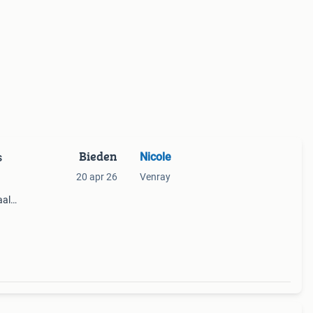
Bieden
Nicole
s
20 apr 26
Venray
aal
.
.