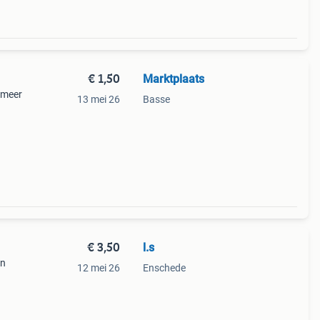
€ 1,50
Marktplaats
r meer
13 mei 26
Basse
€ 3,50
l.s
en
12 mei 26
Enschede