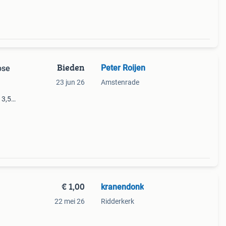
Bieden
Peter Roijen
ose
23 jun 26
Amstenrade
 3,5
 Graag
€ 1,00
kranendonk
22 mei 26
Ridderkerk