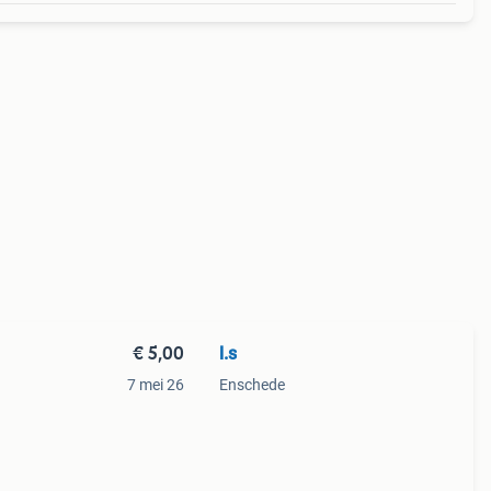
€ 5,00
l.s
7 mei 26
Enschede