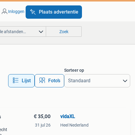
Inloggen
Plaats advertentie
lle afstanden…
Zoek
Sorteer op
Lijst
Foto’s
€ 35,00
vidaXL
s
31 jul 26
Heel Nederland
echt