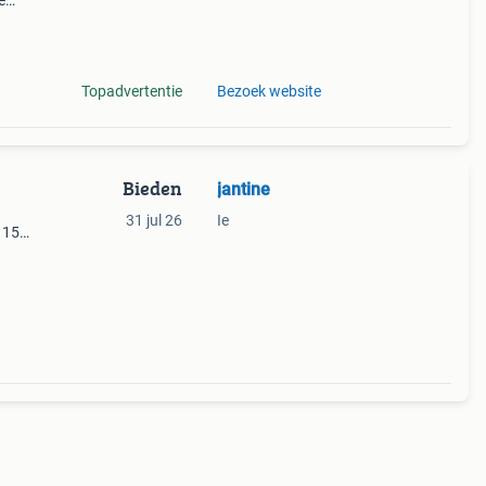
e
de
 (com
Topadvertentie
Bezoek website
Bieden
jantine
31 jul 26
Ie
115
js 40