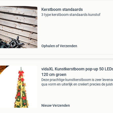
Kerstboom standaards
3 type kerstboom standaards kunstof
Ophalen of Verzenden
vidaXL Kunstkerstboom pop-up 50 LED
120 cm groen
Deze prachtige kunstkerstboom is zeer levens
qua vorm en uiterlijk en creëert precies de juist
sfeer tijdens de kerst. 8 Verlichtingsstanden: 
kerstboom heeft 8 verschillende lichteffecten
Nieuw
Verzenden