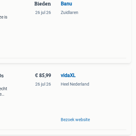
Bieden
Banu
26 jul 26
Zuidlaren
e is
€ 85,99
vidaXL
Ds
26 jul 26
Heel Nederland
echt
e
de
 (com
Bezoek website