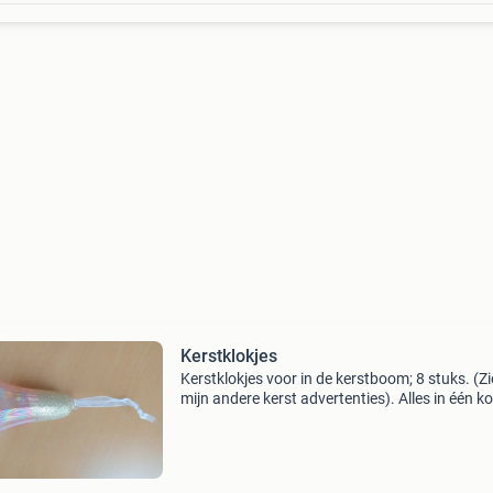
Kerstklokjes
Kerstklokjes voor in de kerstboom; 8 stuks. (Z
mijn andere kerst advertenties). Alles in één k
voor 35 euro met nog wat extra&#39;s.