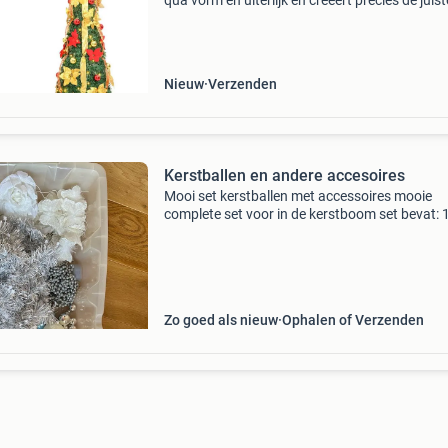
qua vorm en uiterlijk en creëert precies de juist
sfeer tijdens de kerst. 8 Verlichtingsstanden: 
kerstboom heeft 8 verschillende lichteffecten
Nieuw
Verzenden
Kerstballen en andere accesoires
Mooi set kerstballen met accessoires mooie
complete set voor in de kerstboom set bevat: 
kerstballen vlinders bloemen slingers vraagpri
euro kan verzonden worden risico voor koper
vandaar dat
Zo goed als nieuw
Ophalen of Verzenden