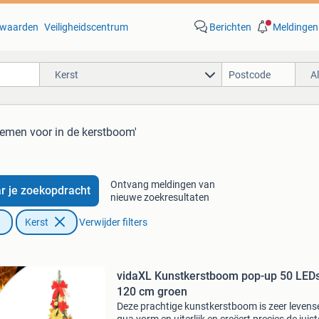
waarden
Veiligheidscentrum
Berichten
Meldingen
Kerst
A
oemen voor in de kerstboom'
Ontvang meldingen van
r je zoekopdracht
nieuwe zoekresultaten
Kerst
Verwijder filters
vidaXL Kunstkerstboom pop-up 50 LED
120 cm groen
Deze prachtige kunstkerstboom is zeer levens