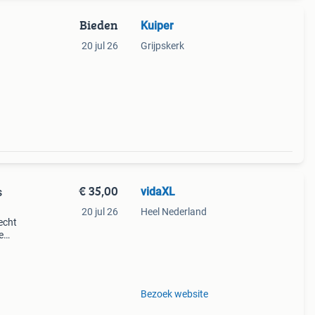
Bieden
Kuiper
20 jul 26
Grijpskerk
€ 35,00
vidaXL
s
20 jul 26
Heel Nederland
echt
e
de
 (com
Bezoek website