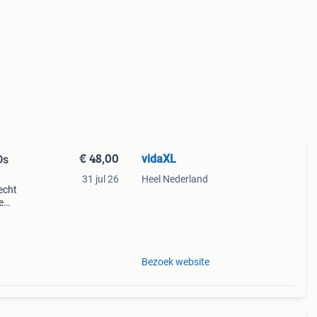
€ 48,00
vidaXL
Ds
31 jul 26
Heel Nederland
echt
e
de
 (com
Bezoek website