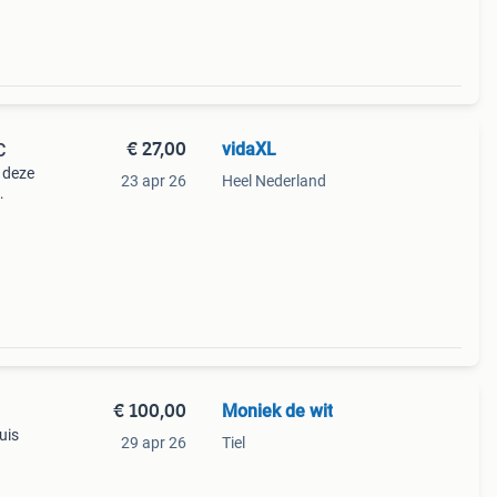
€ 27,00
vidaXL
C
 deze
23 apr 26
Heel Nederland
, tuin
uxe
€ 100,00
Moniek de wit
uis
29 apr 26
Tiel