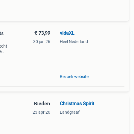
€ 73,99
vidaXL
Ds
30 jun 26
Heel Nederland
echt
e
de
 (com
Bezoek website
Bieden
Christmas Spirit
23 apr 26
Landgraaf