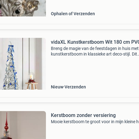
Ophalen of Verzenden
vidaXL Kunstkerstboom Wit 180 cm PV
Breng de magie van de feestdagen in huis met
kunstkerstboom in klassieke art deco-stijl. Dit
kegelvormige stuk is ideaal voor je woonkamer
of terras, met een mooie groene kleur en een l
Nieuw
Verzenden
Kerstboom zonder versiering
Mooie kerstboom te groot voor in mijn kleine h