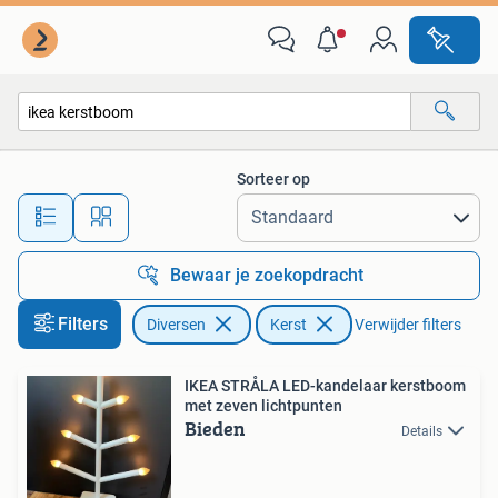
Kerst
Sorteer op
Alle afstanden…
Bewaar je zoekopdracht
Filters
Diversen
Kerst
Verwijder filters
IKEA STRÅLA LED-kandelaar kerstboom
met zeven lichtpunten
Bieden
Details