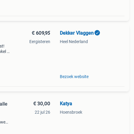
€ 609,95
Dekker Vlaggen
Eergisteren
Heel Nederland
st!
kel is
ge
t m
Bezoek website
€ 30,00
Katya
alle
22 jul 26
Hoensbroek
s wees