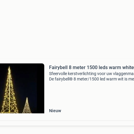
Fairybell 8 meter 1500 leds warm white
Sfeervolle kerstverlichting voor uw vlaggenma
De fairybell® 8 meter/1500 led warm wit is me
1500 heldere warm white led's een gezellige
eyecatcher voor wintermaanden. Geschikt voor
8 mete
Nieuw