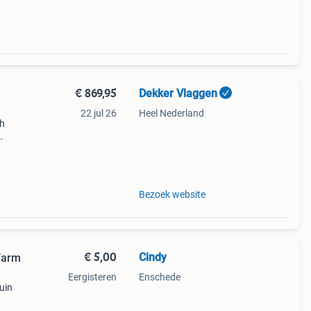
€ 869,95
Dekker Vlaggen
22 jul 26
Heel Nederland
ch
pjes
a
Bezoek website
€ 5,00
Cindy
 Warm
Eergisteren
Enschede
uin