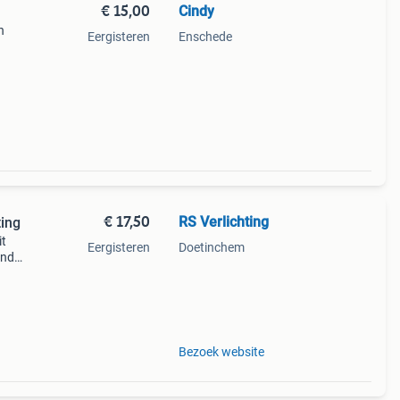
€ 15,00
Cindy
n
Eergisteren
Enschede
,
€ 17,50
RS Verlichting
ting
it
Eergisteren
Doetinchem
ond
besje.
Bezoek website