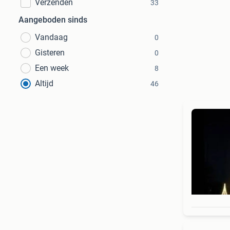
Verzenden
33
Aangeboden sinds
Vandaag
0
Gisteren
0
Een week
8
Altijd
46