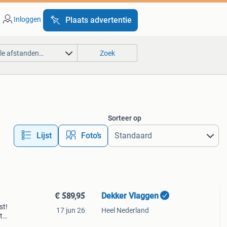
Inloggen
Plaats advertentie
lle afstanden…
Zoek
Sorteer op
Lijst
Foto’s
€ 589,95
Dekker Vlaggen
st!
17 jun 26
Heel Nederland
t