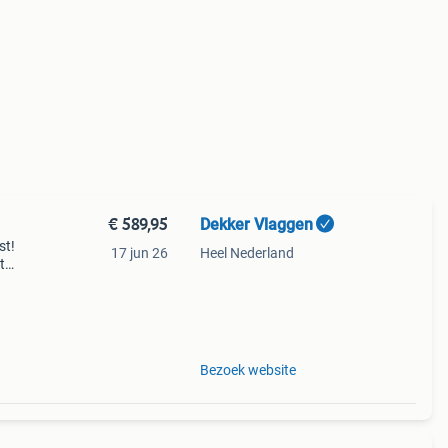
€ 589,95
Dekker Vlaggen
st!
17 jun 26
Heel Nederland
t
 alle
Bezoek website