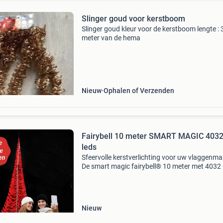
Slinger goud voor kerstboom
Slinger goud kleur voor de kerstboom lengte : 
meter van de hema
Nieuw
Ophalen of Verzenden
Fairybell 10 meter SMART MAGIC 403
leds
Sfeervolle kerstverlichting voor uw vlaggenma
De smart magic fairybell® 10 meter met 4032
leds geeft uw tuin, buurtfeest, bedrijfsopening
evenement een betoverend effect. Een oranje
voo
Nieuw