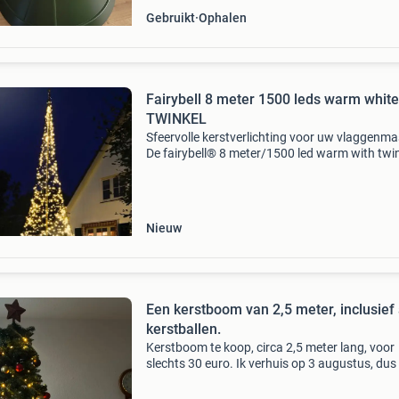
Gebruikt
Ophalen
Fairybell 8 meter 1500 leds warm white
TWINKEL
Sfeervolle kerstverlichting voor uw vlaggenma
De fairybell® 8 meter/1500 led warm with twin
met 1500 heldere warm white led's een gezelli
eyecatcher voor wintermaanden. Bij de varian
Nieuw
Een kerstboom van 2,5 meter, inclusief 
kerstballen.
Kerstboom te koop, circa 2,5 meter lang, voor
slechts 30 euro. Ik verhuis op 3 augustus, du
er snel bij!