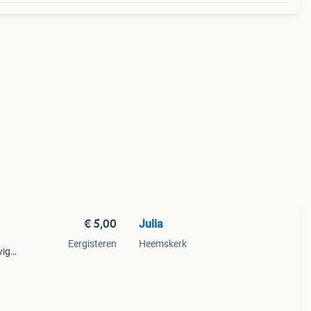
€ 5,00
Julia
Eergisteren
Heemskerk
vig
voir
ft.