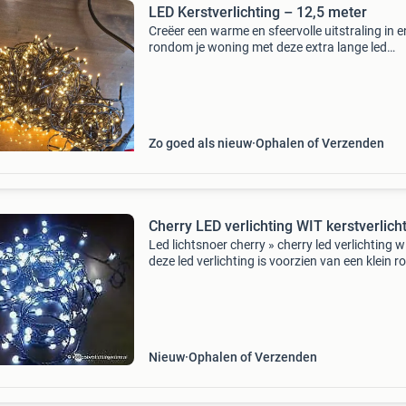
LED Kerstverlichting – 12,5 meter
Creëer een warme en sfeervolle uitstraling in e
rondom je woning met deze extra lange led
kerstverlichting. Ideaal voor grote kerstbomen
gevels, tuinen en andere feestelijke decoraties.
Specificatie
Zo goed als nieuw
Ophalen of Verzenden
Cherry LED verlichting WIT kerstverlich
Led lichtsnoer cherry » cherry led verlichting w
deze led verlichting is voorzien van een klein r
kapje en heeft hierdoor de uitstraling van een 
Leuk in de kerstboom in combinatie met de t
Nieuw
Ophalen of Verzenden