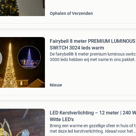
Ophalen of Verzenden
Fairybell 8 meter PREMIUM LUMINOUS
SWITCH 3024 leds warm
De fairybell® 8 meter premium luminous swit
3000 leds hebben wij met name in ons pakket
opgenomen omdat deze 3000 warm white lam
heeft, uniek voor een 8 meter variant! Als extr
heeft deze fairy
Nieuw
LED Kerstverlichting – 12 meter | 240
Witte LED's
Breng een warme en gezellige sfeer in huis of t
met deze led kerstverlichting. Ideaal voor het