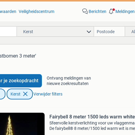
waarden
Veiligheidscentrum
Berichten
Meldingen
Kerst
A
rstbomen 3 meter'
Ontvang meldingen van
r je zoekopdracht
nieuwe zoekresultaten
Kerst
Verwijder filters
Fairybell 8 meter 1500 leds warm white
Sfeervolle kerstverlichting voor uw vlaggenma
De fairybell® 8 meter/1500 led warm wit is me
1500 heldere warm white led's een gezellige