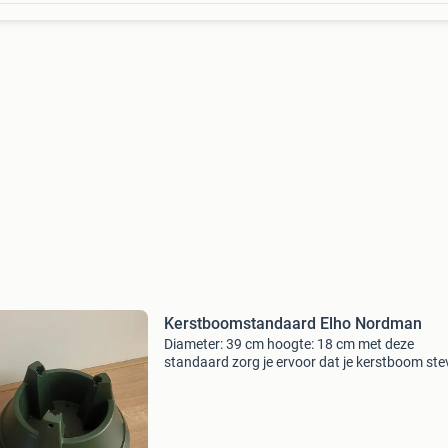
Kerstboomstandaard Elho Nordman
Diameter: 39 cm hoogte: 18 cm met deze
standaard zorg je ervoor dat je kerstboom ste
vaststaat. De standaard heeft een waterreser
om ervoor te zorgen dat je boom lang mooi blij
Perfect voor