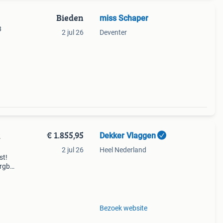
Bieden
miss Schaper
3
2 jul 26
Deventer
€ 1.855,95
Dekker Vlaggen
2
2 jul 26
Heel Nederland
st!
 rgb
 of
 boom
Bezoek website