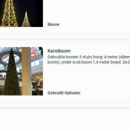
eyecatcher voor wintermaanden. Geschikt voor
8 mete
Nieuw
Kerstboom
Gebruikte bomen 3 stuks hoog: 4 meter (allee
boom), onder is de boom 1,4 meter breed. De
bestaat uit twee helften. Inclusief led verlichti
Bomen hebben gebruikssporen. Ze kunnen oo
direct
Gebruikt
Ophalen