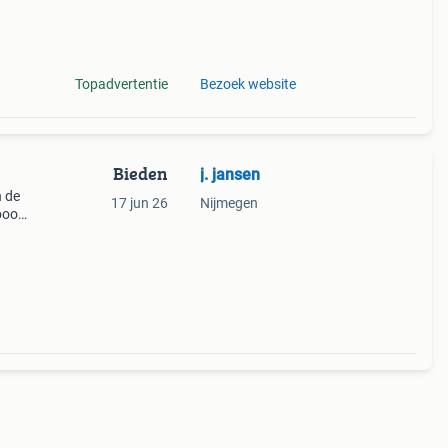
 alle
Topadvertentie
Bezoek website
Bieden
j. jansen
n de
17 jun 26
Nijmegen
 boom
ng.
k