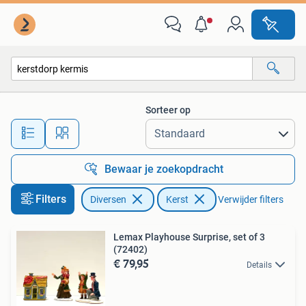
Kerst
Sorteer op
Alle afstanden…
Bewaar je zoekopdracht
Filters
Diversen
Kerst
Verwijder filters
Lemax Playhouse Surprise, set of 3
(72402)
€ 79,95
Details