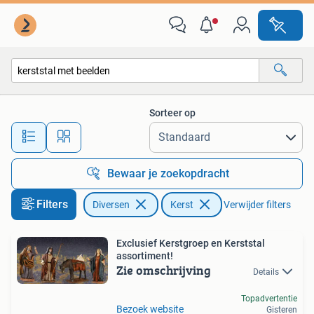
Kerst
Sorteer op
Alle afstanden…
Bewaar je zoekopdracht
Filters
Diversen
Kerst
Verwijder filters
Exclusief Kerstgroep en Kerststal
assortiment!
Zie omschrijving
Details
Topadvertentie
Bezoek website
Gisteren