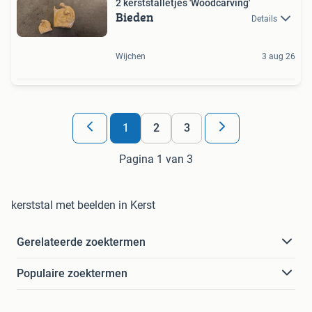
2 kerststalletjes 'Woodcarving'
Bieden
Details
Wijchen
3 aug 26
1
2
3
Pagina 1 van 3
kerststal met beelden in Kerst
Gerelateerde zoektermen
Populaire zoektermen