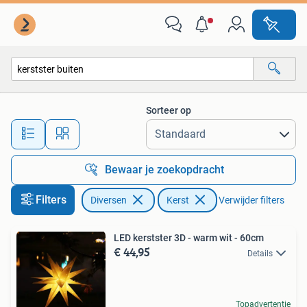
Kerst
Sorteer op
Alle afstanden…
Bewaar je zoekopdracht
Filters
Diversen
Kerst
Verwijder filters
LED kerstster 3D - warm wit - 60cm
€ 44,95
Details
Topadvertentie