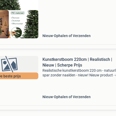
vallende naalden, veili
e beste prijs
Nieuw
Ophalen of Verzenden
Kunstkerstboom 220cm | Realistisch |
Nieuw | Scherpe Prijs
Realistische kunstkerstboom 220 cm - natuurl
spar zonder naalden - nieuw! Nieuw product - 
e beste prijs
leverbaar uit voorraad. Hoogte: 220 cm
(spanwijdte tot 120 cm) hoge naalddichtheid:
takken mat
Nieuw
Ophalen of Verzenden