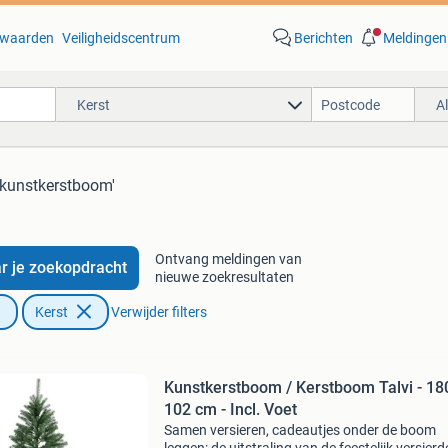
waarden
Veiligheidscentrum
Berichten
Meldingen
Kerst
A
'kunstkerstboom'
Ontvang meldingen van
r je zoekopdracht
nieuwe zoekresultaten
Kerst
Verwijder filters
Kunstkerstboom / Kerstboom Talvi - 18
102 cm - Incl. Voet
Samen versieren, cadeautjes onder de boom