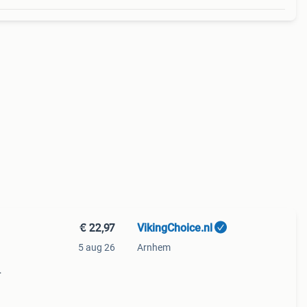
€ 22,97
VikingChoice.nl
5 aug 26
Arnhem