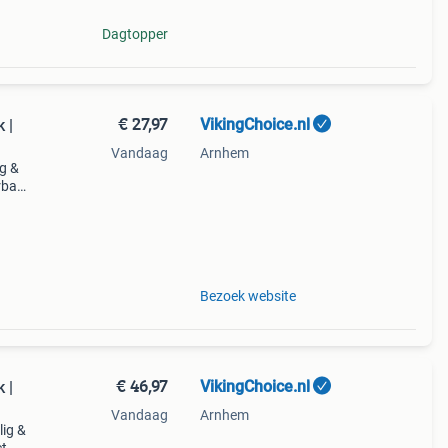
Dagtopper
€ 27,97
VikingChoice.nl
 |
Vandaag
Arnhem
ig &
erbaar
ngen:
Bezoek website
€ 46,97
VikingChoice.nl
 |
Vandaag
Arnhem
lig &