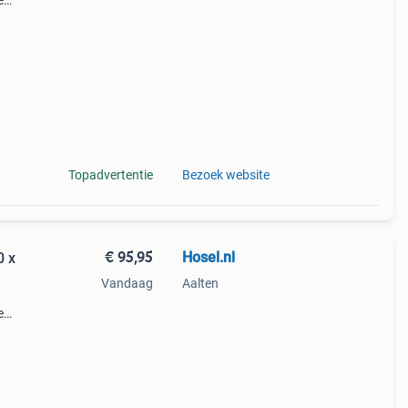
e
in.
t u
Topadvertentie
Bezoek website
€ 95,95
Hosel.nl
0 x
Vandaag
Aalten
e
in.
t u