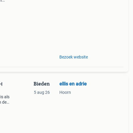
ct
ijdte:
Bezoek website
Bieden
ellis en adrie
5 aug 26
Hoorn
is als
n de
€169