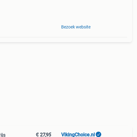
Bezoek website
€ 27,95
VikingChoice.nl
ijs