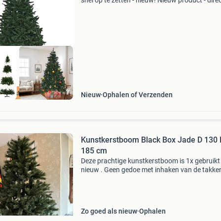
snel op te zetten - nieuw! Nieuw product - dire
leverbaar uit voorraad. Hoogte: 150 cm spanw
ca. 85 Cm 750 takpunten voor volle uitstral
e beste prijs
Nieuw
Ophalen of Verzenden
Kunstkerstboom Black Box Jade D 130 H
185 cm
Deze prachtige kunstkerstboom is 1x gebruikt 
nieuw . Geen gedoe met inhaken van de takke
takken zijn uitklapbaar. Zit geen verlichting in.
Hoogte 185 cm diepte 130cm de boom koste 
Zo goed als nieuw
Ophalen