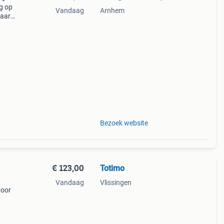
g op
Vandaag
Arnhem
baar
r
Bezoek website
€ 123,00
Totimo
Vandaag
Vlissingen
voor
de