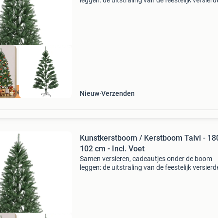
leggen: de uitstraling van de feestelijk versierd
kerstboom luidt het begin van de feestperiode 
Met de kunstkerstboom van 180 cm hoog kies
voor een vo
n verzendkosten
Nieuw
Verzenden
Kunstkerstboom / Kerstboom Talvi - 18
102 cm - Incl. Voet
Samen versieren, cadeautjes onder de boom
leggen: de uitstraling van de feestelijk versierd
kerstboom luidt het begin van de feestperiode 
Met de kunstkerstboom van 180 cm hoog kies
voor een vo