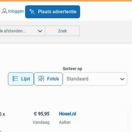
Inloggen
Plaats advertentie
lle afstanden…
Zoek
Sorteer op
Lijst
Foto’s
€ 95,95
Hosel.nl
0 x
Vandaag
Aalten