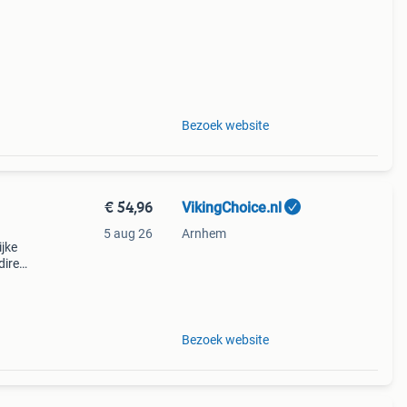
Bezoek website
€ 54,96
VikingChoice.nl
5 aug 26
Arnhem
ijke
direct
 1300
Bezoek website