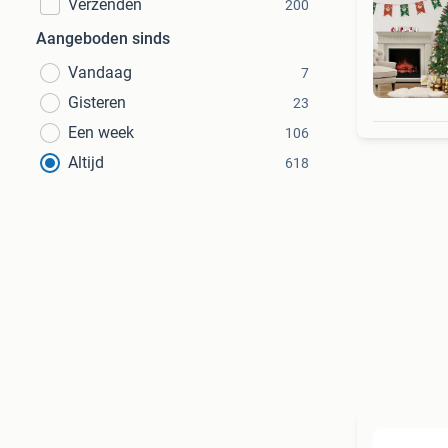
Verzenden
200
Aangeboden sinds
Vandaag
7
Gee
Gisteren
23
Een week
106
Altijd
618