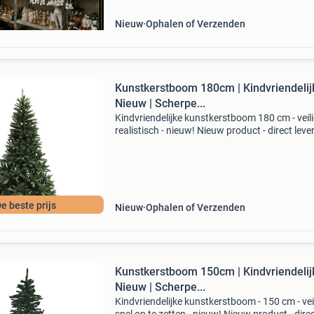
mix van sfeervolle en creatieve
Nieuw
Ophalen of Verzenden
Kunstkerstboom 180cm | Kindvriendelijk
Nieuw | Scherpe...
Kindvriendelijke kunstkerstboom 180 cm - veil
realistisch - nieuw! Nieuw product - direct lev
uit voorraad. Hoogte: 180 cm aantal vertakki
860 materiaal: veilig en duurzaam pvc kind
e beste prijs
Nieuw
Ophalen of Verzenden
Kunstkerstboom 150cm | Kindvriendelijk
Nieuw | Scherpe...
Kindvriendelijke kunstkerstboom - 150 cm - vei