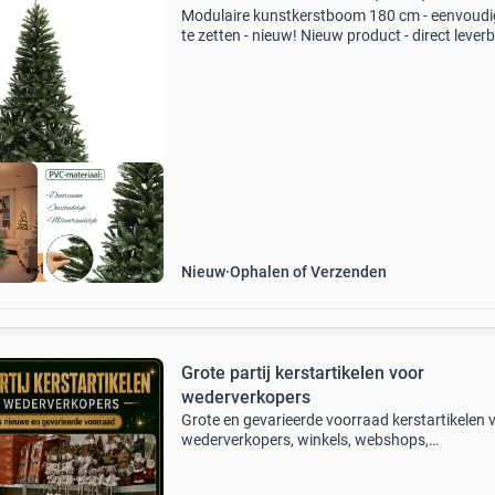
Modulaire kunstkerstboom 180 cm - eenvoudi
te zetten - nieuw! Nieuw product - direct lever
uit voorraad. Hoogte: 180 cm, 103 takken voo
volle uitstraling natuurlijke look, hoge
naalddichtheid
e beste prijs
Nieuw
Ophalen of Verzenden
Grote partij kerstartikelen voor
wederverkopers
Grote en gevarieerde voorraad kerstartikelen 
wederverkopers, winkels, webshops,
markthandelaars en kerstmarkten. Het
assortiment bestaat onder andere uit een bre