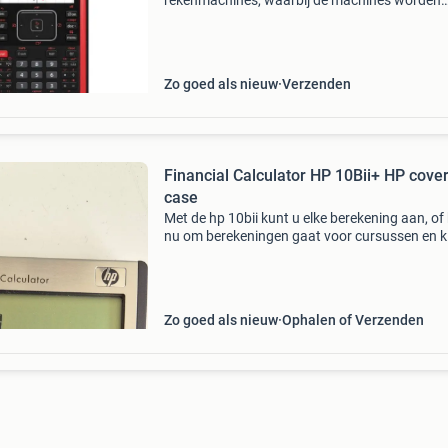
rekenmachines, waarbij de machines worden
gecheckt, schoongemaakt en ge-update naar 
allernieuwste versie! Bij aankoop krijg je een
standaard garantie van 1 ja
Zo goed als nieuw
Verzenden
Financial Calculator HP 10Bii+ HP cove
case
Met de hp 10bii kunt u elke berekening aan, of
nu om berekeningen gaat voor cursussen en k
zakelijke transacties of om financiële bereken
Meer dan 100 tijdbesparende, toegankelijke z
Zo goed als nieuw
Ophalen of Verzenden