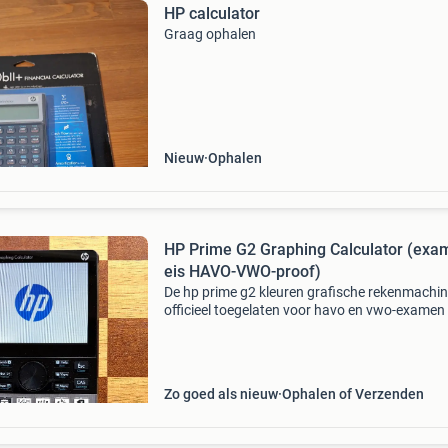
HP calculator
Graag ophalen
Nieuw
Ophalen
HP Prime G2 Graphing Calculator (exa
eis HAVO-VWO-proof)
De hp prime g2 kleuren grafische rekenmachin
officieel toegelaten voor havo en vwo-examen 
geschikt voor gebruik bij verschillende vakken,
zoals wiskunde, scheikunde en biologie. Het g
3,
Zo goed als nieuw
Ophalen of Verzenden