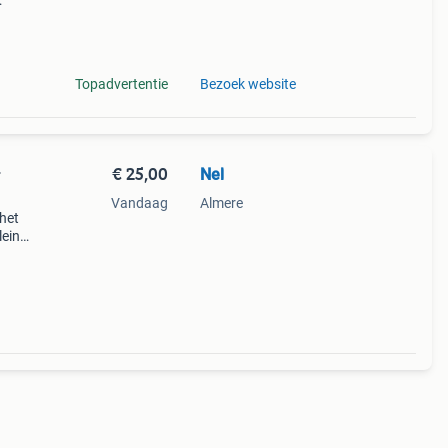
de
Topadvertentie
Bezoek website
€ 25,00
Nel
r
Vandaag
Almere
 het
leine
ingen.
ake