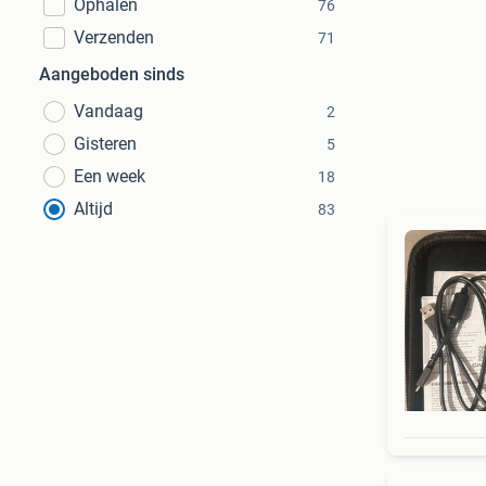
Ophalen
76
Verzenden
71
Aangeboden sinds
Vandaag
2
Gisteren
5
Een week
18
Altijd
83