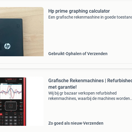
Hp prime graphing calculator
Een grafische rekenmashine in goede toestan
Gebruikt
Ophalen of Verzenden
Grafische Rekenmachines | Refurbishe
met garantie!
Wij bij gr bazaar verkopen refurbished
rekenmachines, waarbij de machines worden
gecheckt, schoongemaakt en ge-update naar 
allernieuwste versie! Bij aankoop krijg je een
standaard garantie van 1 ja
Zo goed als nieuw
Verzenden