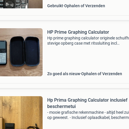
Gebruikt
Ophalen of Verzenden
HP Prime Graphing Calculator
Hp prime graphing calculator originele schuif
stevige opberg case met ritssluiting incl
oplaadkabel
Zo goed als nieuw
Ophalen of Verzenden
Hp Prima Graphing Calculator inclusief
beschermetui
- mooie grafische rekenmachine - altijd heel zu
op geweest. - Inclusief oplaadkabel, bescherm
en gebruikersboekje. - In zeer goede staat: ge
beschadigingen. - Let op: mijn naam staat ero