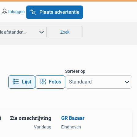
Inloggen
Plaats advertentie
lle afstanden…
Zoek
Sorteer op
Lijst
Foto’s
Zie omschrijving
GR Bazaar
d
Vandaag
Eindhoven