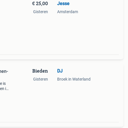
€ 25,00
Jesse
Gisteren
Amsterdam
Bieden
DJ
men-
Gisteren
Broek in Waterland
e is
en is
rote