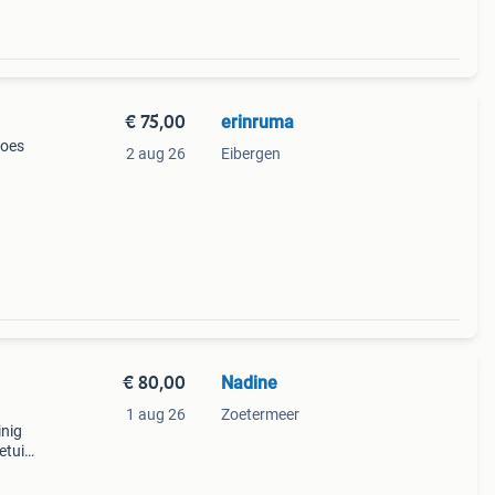
€ 75,00
erinruma
hoes
2 aug 26
Eibergen
€ 80,00
Nadine
1 aug 26
Zoetermeer
inig
etui
en
nder