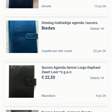
Almere
13 jul 26
Omslag losbladige agenda /succes.
Bieden
Details
Capelle aan den IJssel
25 jun 26
Succes Agenda Senior Luigo Raphael
Zwart Leer *z.g.a.n
€ 22,50
Details
Maassluis
4 jul 26