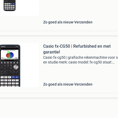
Klaar voor je examen, precies zoals de school 
het cvte
Zo goed als nieuw
Verzenden
Casio fx-CG50 | Refurbished en met
garantie!
Casio fx-cg50 | grafische rekenmachine voor 
en studie merk: casio model: fx-cg50 staat:
[refurbished – als nieuw] kleur: standaard inclu
deksel kabel en hoes kan er bij worden gekoch
Waa
Zo goed als nieuw
Verzenden