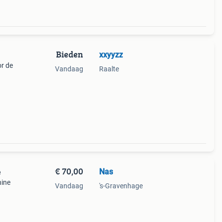
Bieden
xxyyzz
or de
Vandaag
Raalte
€ 70,00
Nas
e
hine
Vandaag
's-Gravenhage