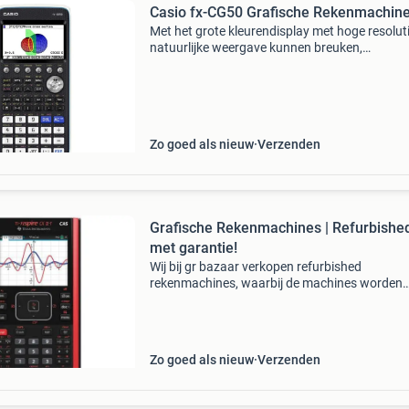
Casio fx-CG50 Grafische Rekenmachin
Met het grote kleurendisplay met hoge resolut
natuurlijke weergave kunnen breuken,
vierkantswortels en andere numerieke begrip
op dezelfde manier worden weergegeven als z
het wiskundeboek
Zo goed als nieuw
Verzenden
Grafische Rekenmachines | Refurbishe
met garantie!
Wij bij gr bazaar verkopen refurbished
rekenmachines, waarbij de machines worden
gecheckt, schoongemaakt en ge-update naar 
allernieuwste versie! Bij aankoop krijg je een
standaard garantie van 1 ja
Zo goed als nieuw
Verzenden