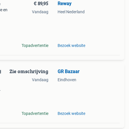
€ 89,95
Reway
e
ie en
Vandaag
Heel Nederland
pen
e in
Topadvertentie
Bezoek website
Zie omschrijving
GR Bazaar
d
Vandaag
Eindhoven
de
Topadvertentie
Bezoek website