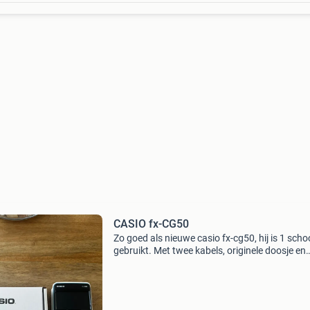
CASIO fx-CG50
Zo goed als nieuwe casio fx-cg50, hij is 1 scho
gebruikt. Met twee kabels, originele doosje en
gebruiksaanwijzing. Doe een goed bod!