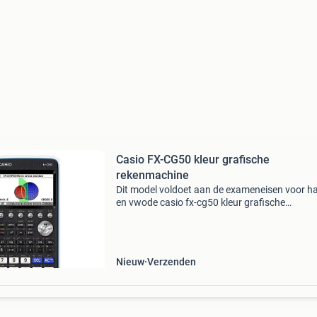
Casio FX-CG50 kleur grafische
rekenmachine
Dit model voldoet aan de exameneisen voor h
en vwode casio fx-cg50 kleur grafische
rekenmachine is de opvolger van defx-cg20. Di
nieuwe model is voorzien van verbeterde funct
zoals de catalogu
Nieuw
Verzenden