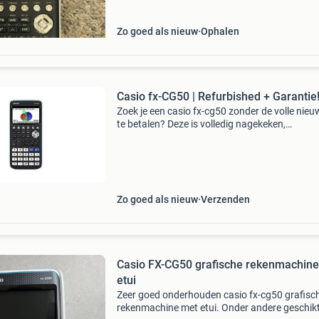
Zo goed als nieuw
Ophalen
Casio fx-CG50 | Refurbished + Garantie
Zoek je een casio fx-cg50 zonder de volle nieu
te betalen? Deze is volledig nagekeken,
schoongemaakt en op de nieuwste os-versie g
Klaar voor je examen, precies zoals de school 
het cvte
Zo goed als nieuw
Verzenden
Casio FX-CG50 grafische rekenmachin
etui
Zeer goed onderhouden casio fx-cg50 grafisc
rekenmachine met etui. Onder andere geschik