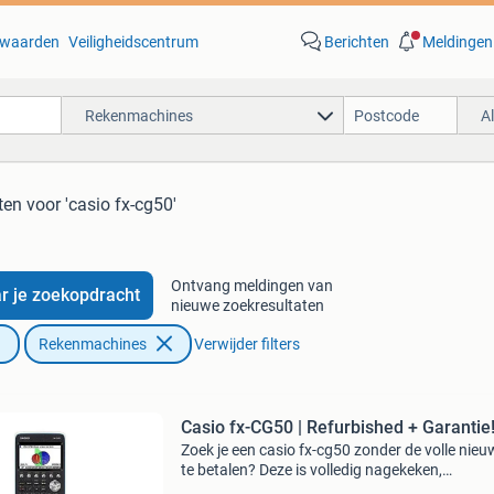
waarden
Veiligheidscentrum
Berichten
Meldingen
Rekenmachines
A
ten
voor 'casio fx-cg50'
Ontvang meldingen van
r je zoekopdracht
nieuwe zoekresultaten
Rekenmachines
Verwijder filters
Casio fx-CG50 | Refurbished + Garantie
Zoek je een casio fx-cg50 zonder de volle nieu
te betalen? Deze is volledig nagekeken,
schoongemaakt en op de nieuwste os-versie g