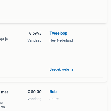
€ 69,95
Tweeloop
!
wprijs
Vandaag
Heel Nederland
ezet.
en
Bezoek website
€ 80,00
Rob
e met
Vandaag
Joure
he
t voor