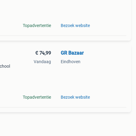
en
Topadvertentie
Bezoek website
€ 74,99
GR Bazaar
Vandaag
Eindhoven
school
sief:
t.
Topadvertentie
Bezoek website