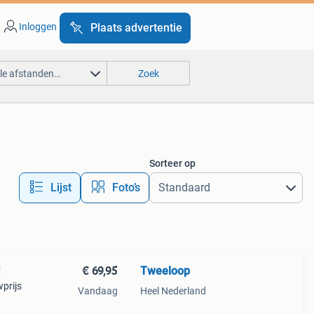
Inloggen
Plaats advertentie
lle afstanden…
Zoek
Sorteer op
Lijst
Foto’s
€ 69,95
Tweeloop
!
wprijs
Vandaag
Heel Nederland
ezet.