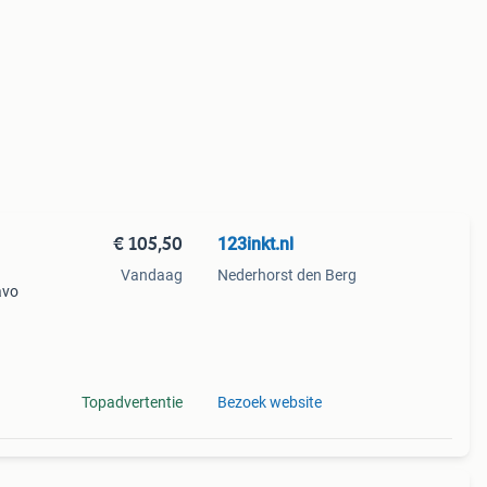
€ 105,50
123inkt.nl
Vandaag
Nederhorst den Berg
avo
t
ies,
Topadvertentie
Bezoek website