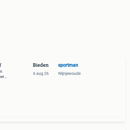
Bieden
sportman
T
on
6 aug 26
Wijnjewoude
oer
n en
i-84