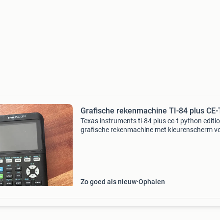
Grafische rekenmachine TI-84 plus CE-
Texas instruments ti-84 plus ce-t python editi
grafische rekenmachine met kleurenscherm v
complexe berekeningen uit, analyseer grafieke
leer programmeren met de texas instruments t
plus c
Zo goed als nieuw
Ophalen