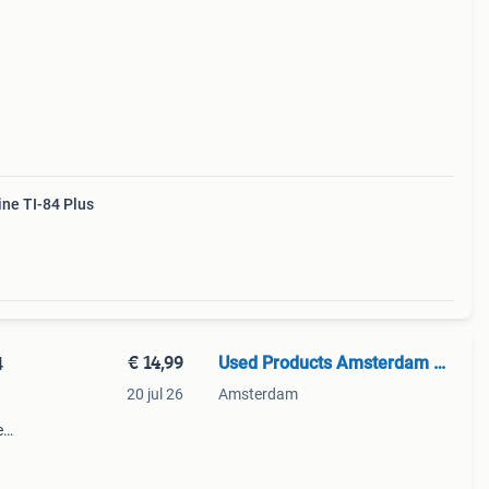
ne TI-84 Plus
€ 14,99
Used Products Amsterdam West
4
20 jul 26
Amsterdam
e
 of