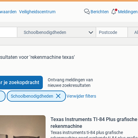
waarden
Veiligheidscentrum
Berichten
Meldingen
Schoolbenodigdheden
A
esultaten
voor 'rekenmachine texas'
Ontvang meldingen van
r je zoekopdracht
nieuwe zoekresultaten
Schoolbenodigdheden
Verwijder filters
Texas Instruments TI-84 Plus grafische
rekenmachine
Texas instruments ti-84 plus grafische