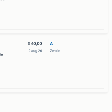
sche
ledig
€ 60,00
A
2 aug 26
Zwolle
De