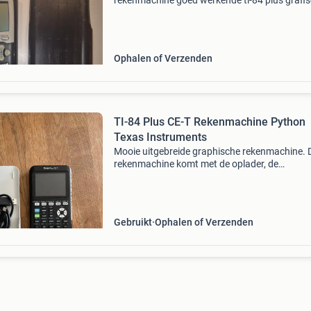
rekenmachine goed werkende ti-84 plus grafi
rekenmachine. Ideaal voor middelbare school
(havo/vwo) en diverse vervolgopleidingen. Vol
werkend op 4 aa ba
Ophalen of Verzenden
TI-84 Plus CE-T Rekenmachine Python
Texas Instruments
Mooie uitgebreide graphische rekenmachine. 
rekenmachine komt met de oplader, de
beschermhoesje en een nederlandse en franse
handleiding. Zelf gebruikt voor school, maar
inmiddels niet meer nodig. S
Gebruikt
Ophalen of Verzenden