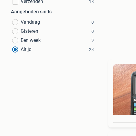
Verzenden
18
Aangeboden sinds
Vandaag
0
Gisteren
0
Een week
9
Altijd
23