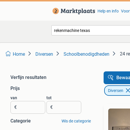
Help en info
Voor
24 r
Home
Diversen
Schoolbenodigdheden
Verfijn resultaten
Bewaa
Prijs
Diversen
van
tot
€
€
Categorie
Wis de categorie