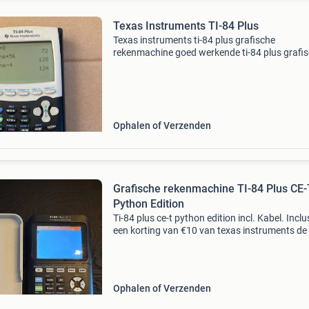
Texas Instruments TI-84 Plus
Texas instruments ti-84 plus grafische
rekenmachine goed werkende ti-84 plus grafi
rekenmachine. Ideaal voor middelbare school
(havo/vwo) en diverse vervolgopleidingen. Vol
werkend inclusief
Ophalen of Verzenden
Grafische rekenmachine TI-84 Plus CE-
Python Edition
Ti-84 plus ce-t python edition incl. Kabel. Inclu
een korting van €10 van texas instruments de 
plus ce-t python edition is een krachtige grafi
rekenmachine. Kenmerken: hoogwaardig k
Ophalen of Verzenden