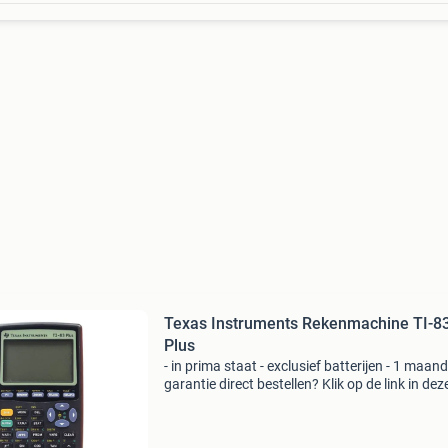
Texas Instruments Rekenmachine TI-8
Plus
- in prima staat - exclusief batterijen - 1 maand
garantie direct bestellen? Klik op de link in dez
advertentie en bestel het product, veilig,
betrouwbaar en snel in onze webshop. Vragen
advies no