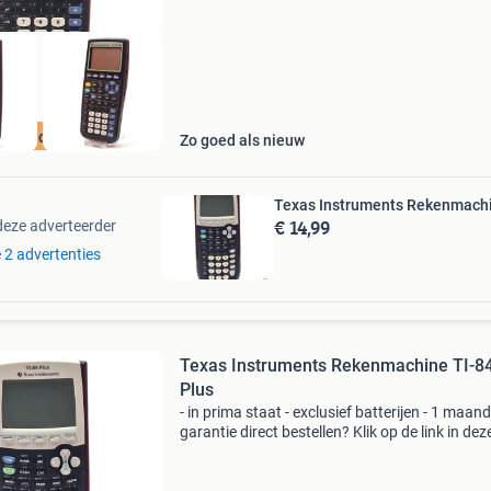
 ook ideal in 3
Zo goed als nieuw
Texas Instruments Rekenmachi
€ 14,99
deze adverteerder
e 2 advertenties
Texas Instruments Rekenmachine TI-8
Plus
- in prima staat - exclusief batterijen - 1 maand
garantie direct bestellen? Klik op de link in dez
advertentie en bestel het product, veilig,
betrouwbaar en snel in onze webshop. Vragen