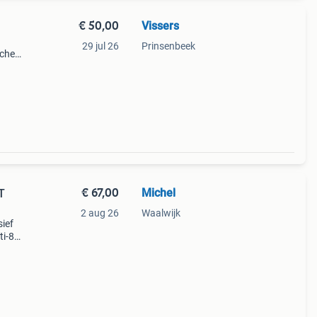
€ 50,00
Vissers
29 jul 26
Prinsenbeek
sche
ledig
€ 67,00
Michel
T
2 aug 26
Waalwijk
sief
ti-84
sche