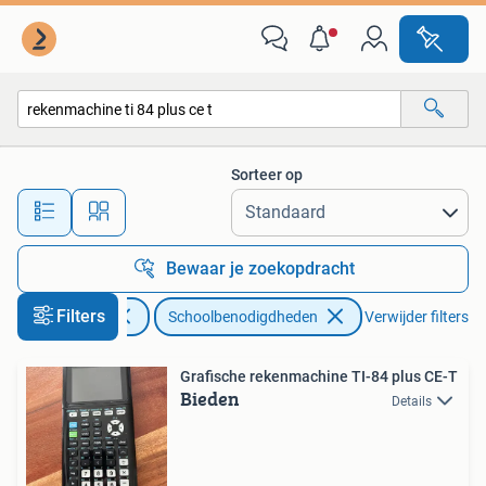
Schoolbenodigdheden
Sorteer op
Alle afstanden…
Bewaar je zoekopdracht
Filters
Diversen
Schoolbenodigdheden
Verwijder filters
Grafische rekenmachine TI-84 plus CE-T
Bieden
Details