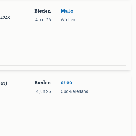
Bieden
MaJo
74248
4 mei 26
Wijchen
Bieden
ariec
14 jun 26
Oud-Beijerland