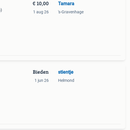
€ 10,00
Tamara
n)
1 aug 26
's-Gravenhage
en
Bieden
stientje
1 jun 26
Helmond