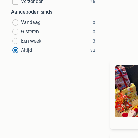
Verzenden
26
Aangeboden sinds
Vandaag
0
Gisteren
0
Een week
3
Altijd
32