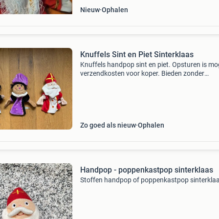
Nieuw
Ophalen
Knuffels Sint en Piet Sinterklaas
Knuffels handpop sint en piet. Opsturen is mog
verzendkosten voor koper. Bieden zonder
verzendkosten. Verzending voor risico koper. K
ook eens bij mijn andere advertenties.
Zo goed als nieuw
Ophalen
Handpop - poppenkastpop sinterklaas
Stoffen handpop of poppenkastpop sinterkla