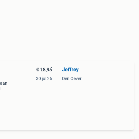
€ 18,95
Jeffrey
6
30 jul 26
Den Oever
taan
it
nnen
e