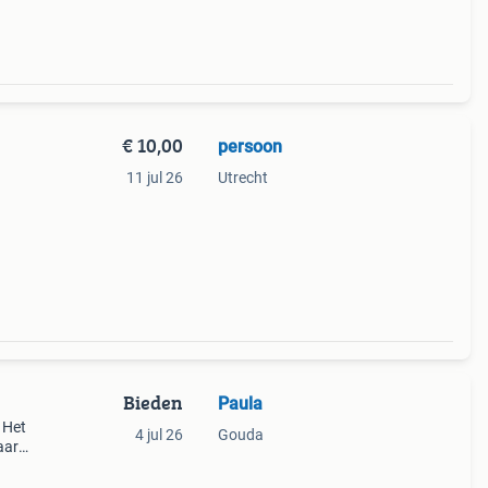
€ 10,00
persoon
11 jul 26
Utrecht
Bieden
Paula
 Het
4 jul 26
Gouda
aar