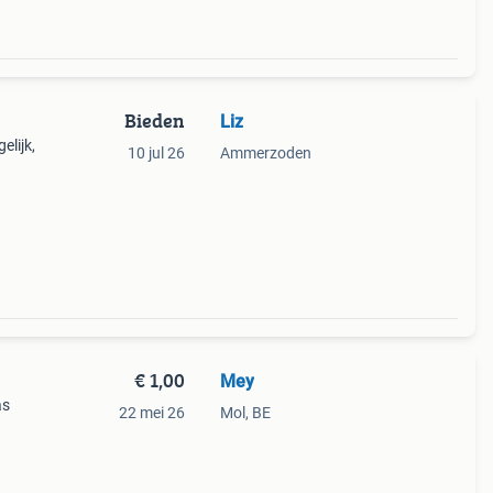
Bieden
Liz
elijk,
10 jul 26
Ammerzoden
ijk
€ 1,00
Mey
as
22 mei 26
Mol, BE