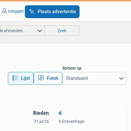
Inloggen
Plaats advertentie
lle afstanden…
Zoek
Sorteer op
Lijst
Foto’s
Bieden
d.
31 jul 26
's-Gravenhage