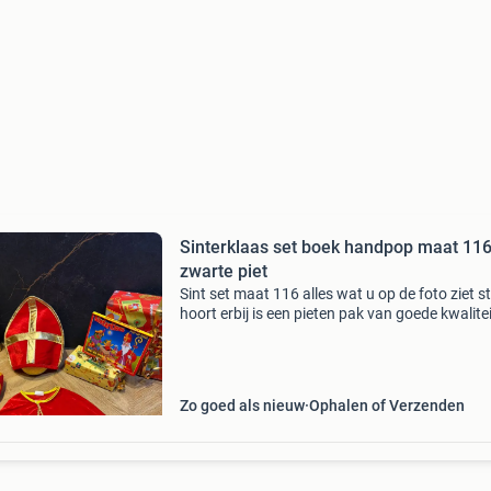
Sinterklaas set boek handpop maat 11
zwarte piet
Sint set maat 116 alles wat u op de foto ziet s
hoort erbij is een pieten pak van goede kwalite
heeft u vragen bericht mij gerust alles gaat bi
3 dagen op de post bekijk ook mijn andere adv
Zo goed als nieuw
Ophalen of Verzenden