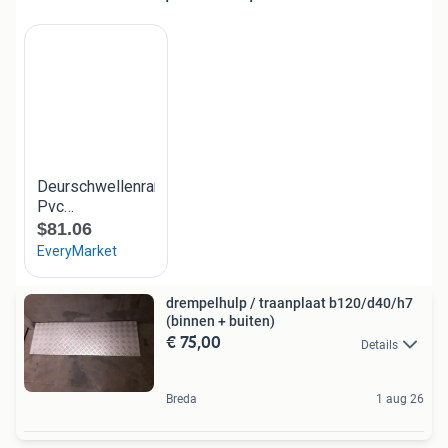
drempelhulp / traanplaat b120/d40/h7
(binnen + buiten)
€ 75,00
Details
Breda
1 aug 26