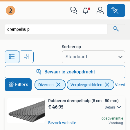
Verpleegmiddelen
Sorteer op
Alle afstanden…
Bewaar je zoekopdracht
Filters
Diversen
Verpleegmiddelen
Verwijder
Rubberen drempelhulp (5 cm - 50 mm)
€ 46,95
Details
Topadvertentie
Bezoek website
Vandaag