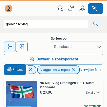
Vlaggen en Wimpels
Sorteer op
Alle afstanden…
Bewaar je zoekopdracht
Filters
Diversen
Vlaggen en Wimpels
Verwijder filters
NR 601: Vlag Groningen 100x150cm
standaard
€ 27,00
Details
Topadvertentie