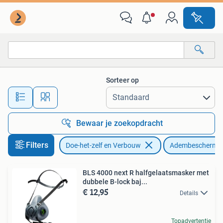
Adembescherming
Sorteer op
Alle afstanden…
Bewaar je zoekopdracht
Filters
Doe-het-zelf en Verbouw
Adembeschermi
BLS 4000 next R halfgelaatsmasker met
dubbele B-lock baj...
€ 12,95
Details
Topadvertentie