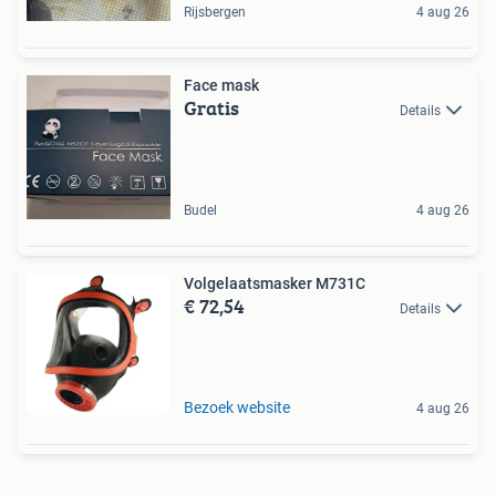
Rijsbergen
4 aug 26
Face mask
Gratis
Details
Budel
4 aug 26
Volgelaatsmasker M731C
€ 72,54
Details
Bezoek website
4 aug 26