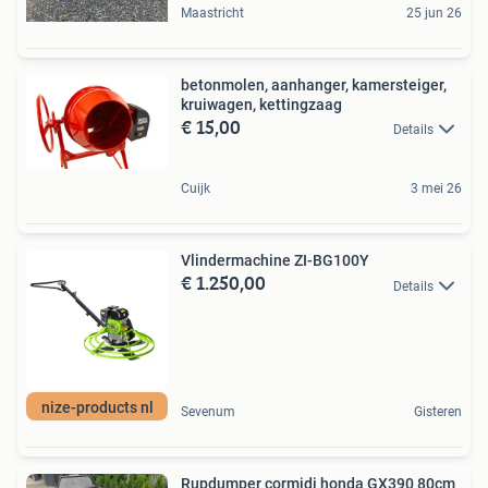
Maastricht
25 jun 26
betonmolen, aanhanger, kamersteiger,
kruiwagen, kettingzaag
€ 15,00
Details
Cuijk
3 mei 26
Vlindermachine ZI-BG100Y
€ 1.250,00
Details
nize-products nl
Sevenum
Gisteren
Rupdumper cormidi honda GX390 80cm