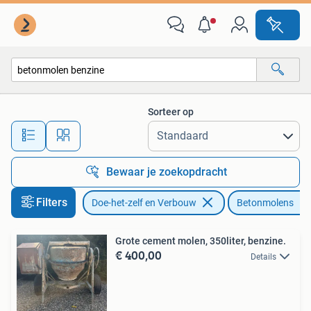
Betonmolens
Sorteer op
Alle afstanden…
Bewaar je zoekopdracht
Filters
Doe-het-zelf en Verbouw
Betonmolens
Grote cement molen, 350liter, benzine.
€ 400,00
Details